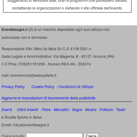
Suggeriamo di verificare date, orari e programmi che potrebbero variare,
contattando le organizzazioni o visitando il sito ufficiale dell'evento.
Eventiesagre.i
t (D) é un marchio depositato ogni suo utilizzo non
autorizzato non é ammesso
Responsabile Sito: Web Up Italia Srl C.S. €108.500 i.v
Sede Legale e Amministrativa: Via Magenta, 8 - 60121 Ancona (AN)
C.F./P.Iva: IT03251181206 - Numeo REA AN - 202474
mail: commercio(at)webupitalia.it
Privacy Policy
-
Cookie Policy
-
Condizioni di Utilizzo
Aggiorna le impostazioni di tracciamento della pubblicità
Eventi
-
Ultimi Inseriti
- Fiere
-
Mercatini
-
Sagre
-
Mostre
-
Folklore
-
Teatri
e Ricette tipiche in Italia!
Email: info(at)eventiesagre.it
Cerca sul sito: