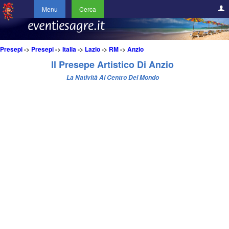
Menu
Cerca
Presepi
->
Presepi
->
Italia
->
Lazio
->
RM
->
Anzio
Il Presepe Artistico Di Anzio
La Natività Al Centro Del Mondo