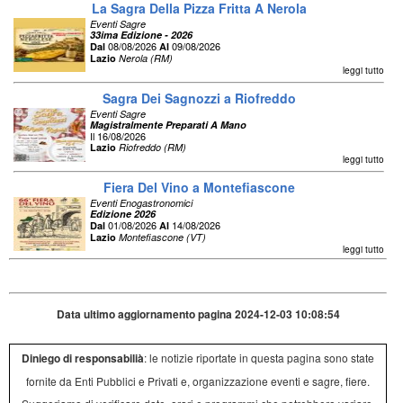
La Sagra Della Pizza Fritta A Nerola
Eventi Sagre
33ima Edizione - 2026
08/08/2026
09/08/2026
Dal
Al
Lazio
Nerola (RM)
leggi tutto
Sagra Dei Sagnozzi a Riofreddo
Eventi Sagre
Magistralmente Preparati A Mano
Il 16/08/2026
Lazio
Riofreddo (RM)
leggi tutto
Fiera Del Vino a Montefiascone
Eventi Enogastronomici
Edizione 2026
01/08/2026
14/08/2026
Dal
Al
Lazio
Montefiascone (VT)
leggi tutto
Data ultimo aggiornamento pagina 2024-12-03 10:08:54
Diniego di responsabilià
: le notizie riportate in questa pagina sono state
fornite da Enti Pubblici e Privati e, organizzazione eventi e sagre, fiere.