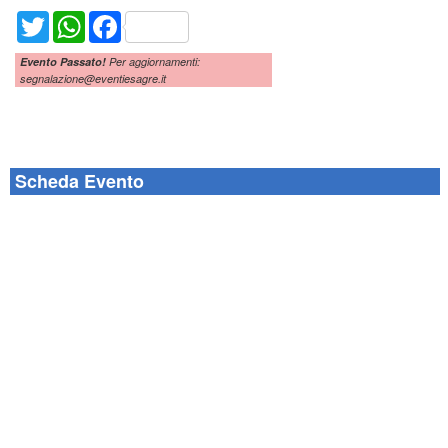
Twitter
WhatsApp
Facebook
Evento Passato!
Per aggiornamenti:
segnalazione@eventiesagre.it
Scheda Evento