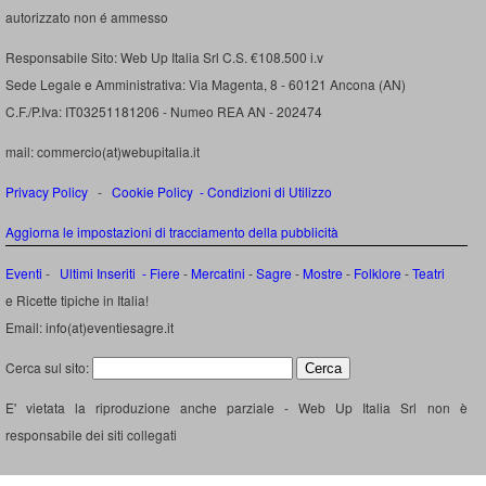
autorizzato non é ammesso
Responsabile Sito: Web Up Italia Srl C.S. €108.500 i.v
Sede Legale e Amministrativa: Via Magenta, 8 - 60121 Ancona (AN)
C.F./P.Iva: IT03251181206 - Numeo REA AN - 202474
mail: commercio(at)webupitalia.it
Privacy Policy
-
Cookie Policy
-
Condizioni di Utilizzo
Aggiorna le impostazioni di tracciamento della pubblicità
Eventi
-
Ultimi Inseriti
- Fiere
-
Mercatini
-
Sagre
-
Mostre
-
Folklore
-
Teatri
e Ricette tipiche in Italia!
Email: info(at)eventiesagre.it
Cerca sul sito:
E' vietata la riproduzione anche parziale - Web Up Italia Srl non è
responsabile dei siti collegati