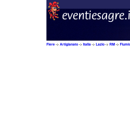
Fiere
->
Artigianato
->
Italia
->
Lazio
->
RM
->
Fiumi