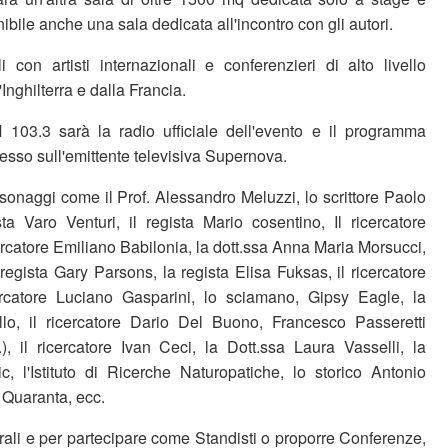
bile anche una sala dedicata all'incontro con gli autori.
 con artisti internazionali e conferenzieri di alto livello
Inghilterra e dalla Francia.
103.3 sarà la radio ufficiale dell'evento e il programma
esso sull'emittente televisiva Supernova.
sonaggi come il Prof. Alessandro Meluzzi, lo scrittore Paolo
sta Varo Venturi, il regista Mario cosentino, Il ricercatore
cercatore Emiliano Babilonia, la dott.ssa Anna Maria Morsucci,
l regista Gary Parsons, la regista Elisa Fuksas, il ricercatore
ercatore Luciano Gasparini, lo sciamano, Gipsy Eagle, la
iello, il ricercatore Dario Del Buono, Francesco Passeretti
.), il ricercatore Ivan Ceci, la Dott.ssa Laura Vasselli, la
ic, l'Istituto di Ricerche Naturopatiche, lo storico Antonio
o Quaranta, ecc.
rali e per partecipare come Standisti o proporre Conferenze,