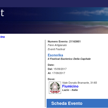
cino
Numero Evento: 21163951
Fiere Artigianato
Eventi Festival
Esoterika
Il Festival Esoterico Della Capitale
Date:
15/09/2017
Dal:
17/09/2017
Al:
Dove:
Viale Donato Bramante, 31/65
Fiumicino
Lazio - Italia
Scheda Evento