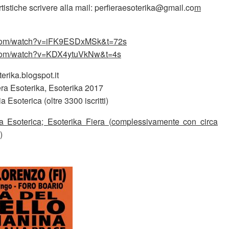
istiche scrivere alla mail: perfieraesoterika@gmail.co
m
.com/watch?v=iFK9ESDxMSk&t=72s
.com/watch?v=KDX4ytuVkNw&t=4s
oterika.blogspot.it
ra Esoterika, Esoterika 2017
 Esoterica (oltre 3300 iscritti)
ia Esoterica; Esoterika Fiera (complessivamente con circa
)