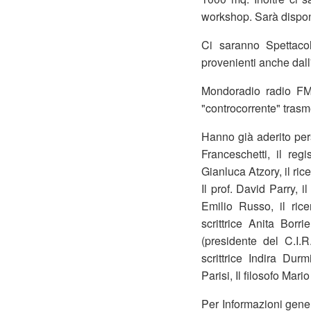
workshop. Sarà disponi
Ci saranno Spettacoli
provenienti anche dall'
Mondoradio radio FM 
"controcorrente" trasm
Hanno già aderito per
Franceschetti, il regi
Gianluca Atzory, il ri
Il prof. David Parry, i
Emilio Russo, il ric
scrittrice Anita Borr
(presidente del C.I.R
scrittrice Indira Durm
Parisi, Il filosofo Mari
Per Informazioni gene