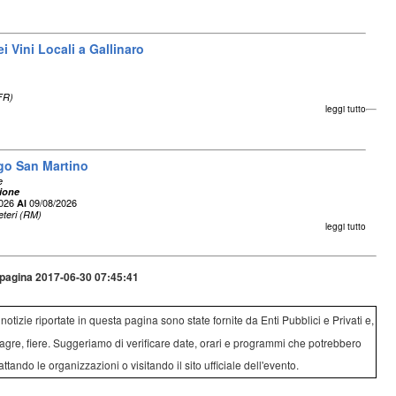
i Vini Locali a Gallinaro
(FR)
leggi tutto
rgo San Martino
e
ione
2026
09/08/2026
Al
eteri (RM)
leggi tutto
pagina 2017-06-30 07:45:41
e notizie riportate in questa pagina sono state fornite da Enti Pubblici e Privati e,
agre, fiere. Suggeriamo di verificare date, orari e programmi che potrebbero
attando le organizzazioni o visitando il sito ufficiale dell'evento.