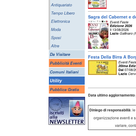
Antiquariato
Tempo Libero
Sagra del Cabernet e de
Elettronica
Eventi Feste
Edizione 2026
Moda
Il 13/08/2026
Lazio
Gallinaro 
Sposi
Altre
Da Visitare
Festa Della Birra A Bo
Eventi Fest
Pubblicità Eventi
20ima Ediz
07/08/
Dal
Comuni Italiani
Lazio
Cerv
Utility
Pubblica Gratis
Data ultimo aggiornamento 
Diniego di responsabilià
: l
organizzazione eventi e s
variare, cont