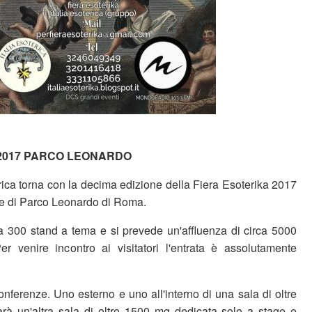
re 2017 PARCO LEONARDO
terica torna con la decima edizione della Fiera Esoterika 2017
ce di Parco Leonardo di Roma.
a 300 stand a tema e si prevede un'affluenza di circa 5000
r venire incontro ai visitatori l'entrata è assolutamente
nferenze. Uno esterno e uno all'interno di una sala di oltre
arà un'altra sala di oltre 1500 mq dedicata solo a stage e