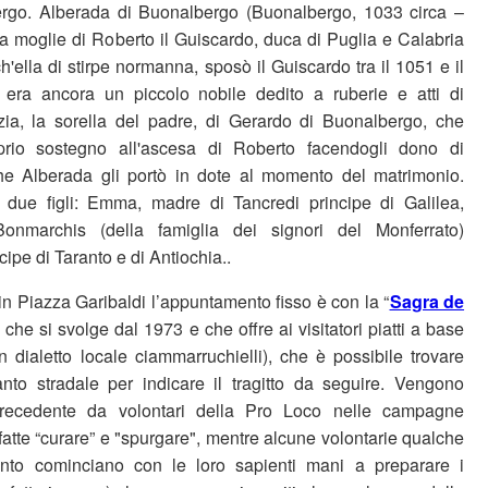
rgo. Alberada di Buonalbergo (Buonalbergo, 1033 circa –
ma moglie di Roberto il Guiscardo, duca di Puglia e Calabria
'ella di stirpe normanna, sposò il Guiscardo tra il 1051 e il
era ancora un piccolo nobile dedito a ruberie e atti di
zia, la sorella del padre, di Gerardo di Buonalbergo, che
roprio sostegno all'ascesa di Roberto facendogli dono di
che Alberada gli portò in dote al momento del matrimonio.
 due figli: Emma, madre di Tancredi principe di Galilea,
nmarchis (della famiglia dei signori del Monferrato)
pe di Taranto e di Antiochia..
 in Piazza Garibaldi l’appuntamento fisso è con la “
Sagra de
” che si svolge dal 1973 e che offre ai visitatori piatti a base
n dialetto locale ciammarruchielli), che è possibile trovare
nto stradale per indicare il tragitto da seguire. Vengono
recedente da volontari della Pro Loco nelle campagne
atte “curare” e "spurgare", mentre alcune volontarie qualche
ento cominciano con le loro sapienti mani a preparare i