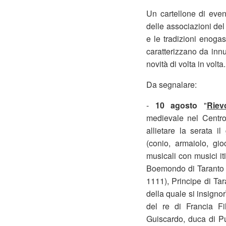
Un cartellone di even
delle associazioni del 
e le tradizioni enoga
caratterizzano da inn
novità di volta in volta.
Da segnalare:
-
10 agosto
"
Riev
medievale nel Centro 
allietare la serata i
(conio, armaiolo, gio
musicali con musici it
Boemondo di Taranto (
1111), Principe di Ta
della quale si insigno
del re di Francia Fi
Guiscardo, duca di Pu