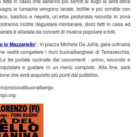
ca fatta in casa) che saranno poi serviti al sugo la sera della
a sagra le lumache vengono lavate, bollite e poi condite con
co, basilico e nepeta, un’erba profumata raccolta in zona
potranno inoltre degustare montanare, dolci fatti in casa ed
serata è allietata da concerti di musica popolare e folk.
e lo Mazzariello
", in piazza Michele De Juliis, gara culinaria
he vedrà competere i rioni buonalberghesi di Terravecchia,
Le tre portate cucinate dai concorrenti - primo, secondo e
acquistare e gustare in un menù completo. Alla fine, sarà
Rione che avrà acquisito più punti dal pubblico.
om/prolocodibuonalbergo
rgo.org