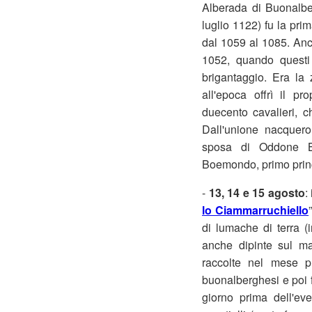
Alberada di Buonalbe
luglio 1122) fu la pri
dal 1059 al 1085. Anch
1052, quando questi 
brigantaggio. Era la 
all'epoca offrì il p
duecento cavalieri, 
Dall'unione nacquero
sposa di Oddone Bo
Boemondo, primo princi
-
13, 14 e 15 agosto
:
lo Ciammarruchiello
di lumache di terra (i
anche dipinte sul ma
raccolte nel mese p
buonalberghesi e poi f
giorno prima dell'ev