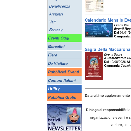
Beneficenza
Annunci
Calendario Mensile Ev
Vari
Eventi Vari
Eventi Regi
Fantasy
01/01/
Dal
Campania
Eventi Oggi
Mercatini
Sagra Della Maccarona
Fiere
Eventi Sagre
A Castelvetere Su
12/08/2026
Dal
Al
Da Visitare
Campania
Castelv
Pubblicità Eventi
Comuni Italiani
Utility
Data ultimo aggiornamento 
Pubblica Gratis
Diniego di responsabilià
: l
organizzazione eventi e s
variare, cont