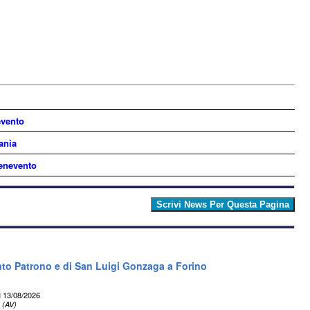
evento
ania
Benevento
to Patrono e di San Luigi Gonzaga a Forino
13/08/2026
l
 (AV)