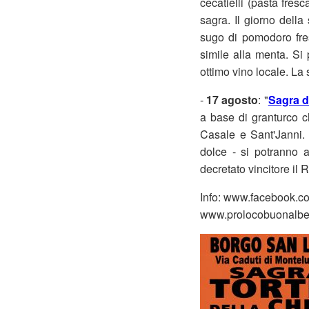
cecatielli (pasta fres
sagra. Il giorno dell
sugo di pomodoro fres
simile alla menta. Si 
ottimo vino locale. La 
-
17 agosto
: "
Sagra d
a base di granturco c
Casale e Sant'Janni. 
dolce - si potranno 
decretato vincitore il 
Info: www.facebook.c
www.prolocobuonalbe