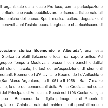
ti organizzato dalla locale Pro loco, con la partecipazione
territorio, che vuole pubblicizzare le risorse artistico-naturali
stronomiche del paese. Sport, musica, cultura, degustazioni
umerevoli anni l'estate buonalberghese e si arricchiscono di
ocazione storica Boemondo e Alberada
", una festa
Storico tra piatti tipicamente locali dal sapore antico. Ad
l gruppo Tempora Medievalis presenti con banchi didattici
chi storici, arcaio, hortus) ed un'esposizione di strumenti
ineranti. Boemondo I d'Altavilla, o Boemondo I d'Antiochia o
San Marco Argentano, tra il 1051 e il 1058 – Bari, 7 marzo
ranto, fu uno dei comandanti della Prima Crociata, nel corso
rì del Principato di Antiochia. Sposò nel 1106 Costanza figlia
lippo I. Boemondo fu il figlio primogenito di Roberto il
glia e di Calabria, nato dal matrimonio di quest'ultimo con