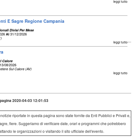
leggi tutto
enti E Sagre Regione Campania
onali Divisi Per Mese
2026
31/12/2026
Al
()
leggi tutto
ra
l Calore
13/08/2026
etere Sul Calore (AV)
leggi tutto
pagina 2020-04-03 12:01:53
e notizie riportate in questa pagina sono state fornite da Enti Pubblici e Privati e,
agre, fiere. Suggeriamo di verificare date, orari e programmi che potrebbero
attando le organizzazioni o visitando il sito ufficiale dell'evento.