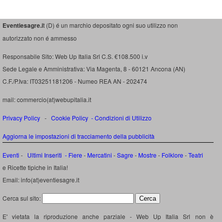
Eventiesagre.i
t (D) é un marchio depositato ogni suo utilizzo non
autorizzato non é ammesso
Responsabile Sito: Web Up Italia Srl C.S. €108.500 i.v
Sede Legale e Amministrativa: Via Magenta, 8 - 60121 Ancona (AN)
C.F./P.Iva: IT03251181206 - Numeo REA AN - 202474
mail: commercio(at)webupitalia.it
Privacy Policy
-
Cookie Policy
-
Condizioni di Utilizzo
Aggiorna le impostazioni di tracciamento della pubblicità
Eventi
-
Ultimi Inseriti
- Fiere
-
Mercatini
-
Sagre
-
Mostre
-
Folklore
-
Teatri
e Ricette tipiche in Italia!
Email: info(at)eventiesagre.it
Cerca sul sito:
E' vietata la riproduzione anche parziale - Web Up Italia Srl non è