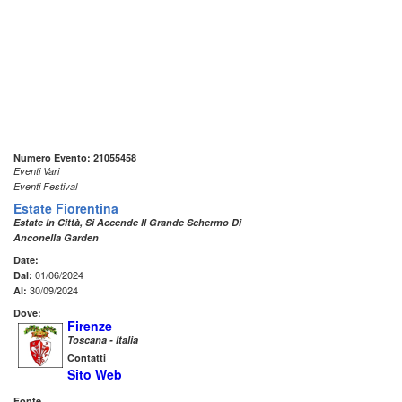
Numero Evento: 21055458
Eventi Vari
Eventi Festival
Estate Fiorentina
Estate In Città, Si Accende Il Grande Schermo Di
Anconella Garden
Date:
01/06/2024
Dal:
30/09/2024
Al:
Dove:
Firenze
Toscana - Italia
Contatti
Sito Web
Fonte