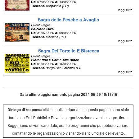
07/08/2026
14/08/2026
Dal
Al
Toscana
Altopascio (LU)
leggi tutto
Sagra delle Pesche a Avaglio
Eventi Sagre
Edizione 2026
31/07/2026
09/08/2026
Dal
Al
Toscana
Marliana (PT)
leggi tutto
Sagra Del Tortello E Bistecca
Eventi Sagre
Fiorentina E Carne Alla Brace
01/08/2026
16/08/2026
Dal
Al
Toscana
Borgo San Lorenzo (FI)
leggi tutto
Data ultimo aggiornamento pagina 2024-05-29 10:13:15
Diniego di responsabilià
: le notizie riportate in questa pagina sono state
fornite da Enti Pubblici e Privati e, organizzazione eventi e sagre, fiere.
Suggeriamo di verificare date, orari e programmi che potrebbero variare,
contattando le organizzazioni o visitando il sito ufficiale dell'evento.