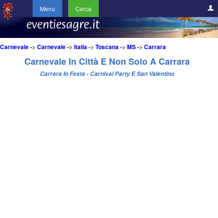
Menu
Cerca
Carnevale
->
Carnevale
->
Italia
->
Toscana
->
MS
->
Carrara
Carnevale In Città E Non Solo A Carrara
Carrara In Festa - Carnival Party E San Valentino