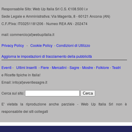
Responsabile Sito: Web Up Italia Srl C.S. €108.500 i.v
Sede Legale e Amministrativa: Via Magenta, 8 - 60121 Ancona (AN)
C.F./P.Iva: IT03251181206 - Numeo REA AN - 202474
mail: commercio(at)webupitalia.it
Privacy Policy
-
Cookie Policy
-
Condizioni di Utilizzo
Aggiorna le impostazioni di tracciamento della pubblicità
Eventi
-
Ultimi Inseriti
- Fiere
-
Mercatini
-
Sagre
-
Mostre
-
Folklore
-
Teatri
e Ricette tipiche in Italia!
Email: info(at)eventiesagre.it
Cerca sul sito:
E' vietata la riproduzione anche parziale - Web Up Italia Srl non è
responsabile dei siti collegati