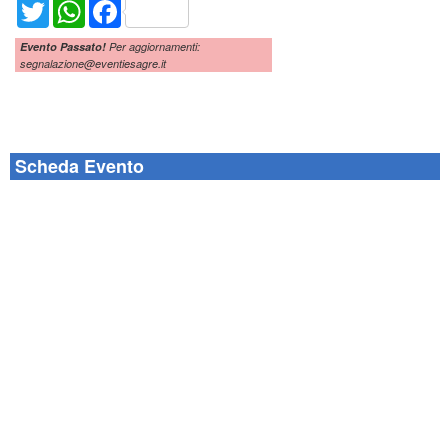
Twitter
WhatsApp
Facebook
Evento Passato!
Per aggiornamenti:
segnalazione@eventiesagre.it
Scheda Evento