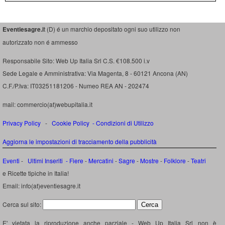
Eventiesagre.i
t (D) é un marchio depositato ogni suo utilizzo non
autorizzato non é ammesso
Responsabile Sito: Web Up Italia Srl C.S. €108.500 i.v
Sede Legale e Amministrativa: Via Magenta, 8 - 60121 Ancona (AN)
C.F./P.Iva: IT03251181206 - Numeo REA AN - 202474
mail: commercio(at)webupitalia.it
Privacy Policy
-
Cookie Policy
-
Condizioni di Utilizzo
Aggiorna le impostazioni di tracciamento della pubblicità
Eventi
-
Ultimi Inseriti
- Fiere
-
Mercatini
-
Sagre
-
Mostre
-
Folklore
-
Teatri
e Ricette tipiche in Italia!
Email: info(at)eventiesagre.it
Cerca sul sito:
E' vietata la riproduzione anche parziale - Web Up Italia Srl non è