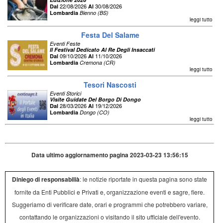
22/08/2026
30/08/2026
Dal
Al
Lombardia
Bienno (BS)
leggi tutto
Festa Del Salame
Eventi Feste
Il Festival Dedicato Al Re Degli Insaccati
09/10/2026
11/10/2026
Dal
Al
Lombardia
Cremona (CR)
leggi tutto
Tesori Nascosti
Eventi Storici
Visite Guidate Del Borgo Di Dongo
28/03/2026
19/12/2026
Dal
Al
Lombardia
Dongo (CO)
leggi tutto
Data ultimo aggiornamento pagina 2023-03-23 13:56:15
Diniego di responsabilià
: le notizie riportate in questa pagina sono state
fornite da Enti Pubblici e Privati e, organizzazione eventi e sagre, fiere.
Suggeriamo di verificare date, orari e programmi che potrebbero variare,
contattando le organizzazioni o visitando il sito ufficiale dell'evento.