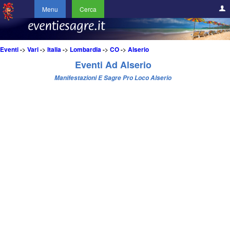
Menu
Cerca
Eventi
->
Vari
->
Italia
->
Lombardia
->
CO
->
Alserio
Eventi Ad Alserio
Manifestazioni E Sagre Pro Loco Alserio