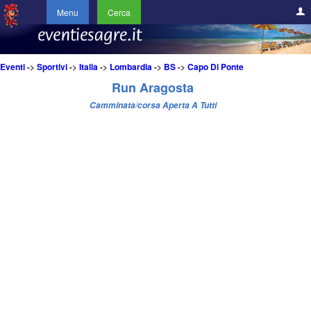
Menu
Cerca
Eventi
->
Sportivi
->
Italia
->
Lombardia
->
BS
->
Capo Di Ponte
Run Aragosta
Camminata/corsa Aperta A Tutti