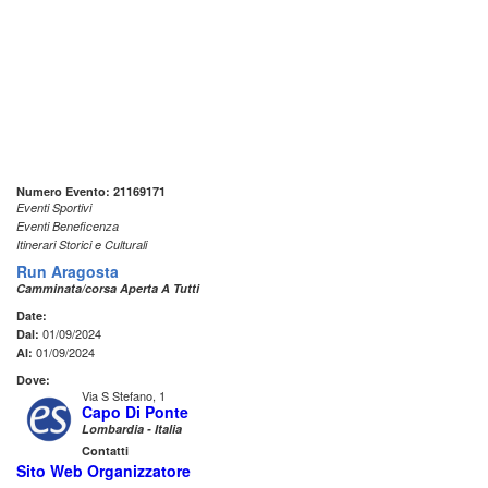
Numero Evento: 21169171
Eventi Sportivi
Eventi Beneficenza
Itinerari Storici e Culturali
Run Aragosta
Camminata/corsa Aperta A Tutti
Date:
01/09/2024
Dal:
01/09/2024
Al:
Dove:
Via S Stefano, 1
Capo Di Ponte
Lombardia - Italia
Contatti
Sito Web Organizzatore