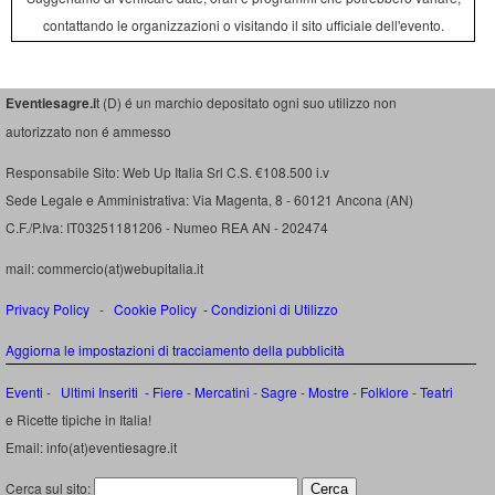
contattando le organizzazioni o visitando il sito ufficiale dell'evento.
Eventiesagre.i
t (D) é un marchio depositato ogni suo utilizzo non
autorizzato non é ammesso
Responsabile Sito: Web Up Italia Srl C.S. €108.500 i.v
Sede Legale e Amministrativa: Via Magenta, 8 - 60121 Ancona (AN)
C.F./P.Iva: IT03251181206 - Numeo REA AN - 202474
mail: commercio(at)webupitalia.it
Privacy Policy
-
Cookie Policy
-
Condizioni di Utilizzo
Aggiorna le impostazioni di tracciamento della pubblicità
Eventi
-
Ultimi Inseriti
- Fiere
-
Mercatini
-
Sagre
-
Mostre
-
Folklore
-
Teatri
e Ricette tipiche in Italia!
Email: info(at)eventiesagre.it
Cerca sul sito: