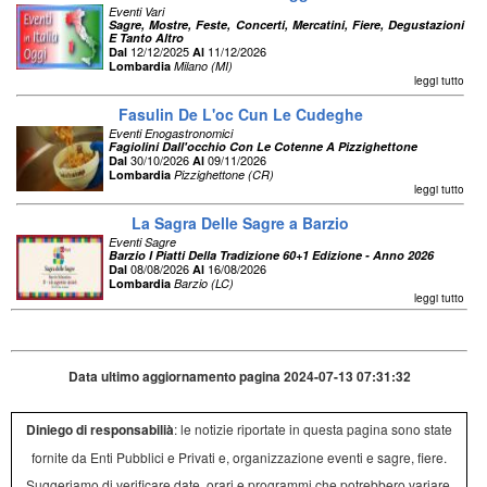
Eventi Vari
Sagre, Mostre, Feste, Concerti, Mercatini, Fiere, Degustazioni
E Tanto Altro
12/12/2025
11/12/2026
Dal
Al
Lombardia
Milano (MI)
leggi tutto
Fasulin De L'oc Cun Le Cudeghe
Eventi Enogastronomici
Fagiolini Dall'occhio Con Le Cotenne A Pizzighettone
30/10/2026
09/11/2026
Dal
Al
Lombardia
Pizzighettone (CR)
leggi tutto
La Sagra Delle Sagre a Barzio
Eventi Sagre
Barzio I Piatti Della Tradizione 60+1 Edizione - Anno 2026
08/08/2026
16/08/2026
Dal
Al
Lombardia
Barzio (LC)
leggi tutto
Data ultimo aggiornamento pagina 2024-07-13 07:31:32
Diniego di responsabilià
: le notizie riportate in questa pagina sono state
fornite da Enti Pubblici e Privati e, organizzazione eventi e sagre, fiere.
Suggeriamo di verificare date, orari e programmi che potrebbero variare,