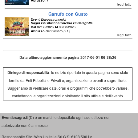
Abruzzo
()
leggi tutto
Garrufo con Gusto
Eventi Enogastronomici
Sagra Del Maccheroncino Di Saragolla
02/08/2026
08/08/2026
Dal
Al
Abruzzo
Sant'omero (TE)
leggi tutto
Data ultimo aggiornamento pagina 2017-06-01 06:38:26
Diniego di responsabilià
: le notizie riportate in questa pagina sono state
fornite da Enti Pubblici e Privati e, organizzazione eventi e sagre, fiere.
Suggeriamo di verificare date, orari e programmi che potrebbero variare,
contattando le organizzazioni o visitando il sito ufficiale dell'evento.
Eventiesagre.i
t (D) é un marchio depositato ogni suo utilizzo non
autorizzato non é ammesso
Responsabile Sito: Web Up Italia Srl C.S. €108.500 i.v