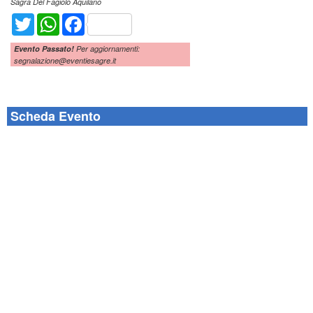
Sagra Del Fagiolo Aquilano
Twitter
WhatsApp
Facebook
Evento Passato!
Per aggiornamenti:
segnalazione@eventiesagre.it
Scheda Evento