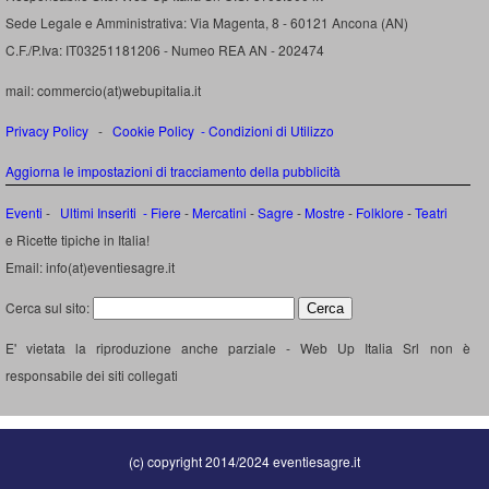
Sede Legale e Amministrativa: Via Magenta, 8 - 60121 Ancona (AN)
C.F./P.Iva: IT03251181206 - Numeo REA AN - 202474
mail: commercio(at)webupitalia.it
Privacy Policy
-
Cookie Policy
-
Condizioni di Utilizzo
Aggiorna le impostazioni di tracciamento della pubblicità
Eventi
-
Ultimi Inseriti
- Fiere
-
Mercatini
-
Sagre
-
Mostre
-
Folklore
-
Teatri
e Ricette tipiche in Italia!
Email: info(at)eventiesagre.it
Cerca sul sito:
E' vietata la riproduzione anche parziale - Web Up Italia Srl non è
responsabile dei siti collegati
(c) copyright 2014/2024 eventiesagre.it