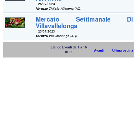
Il 25/07/2023
Abruzzo
Civitella Alfedena (AQ)
Mercato Settimanale Di
Villavallelonga
Il 23/07/2023
Abruzzo
Villavallelonga (AQ)
Elenco Eventi da 1 a 10
Avanti
Ultima pagina
di 36