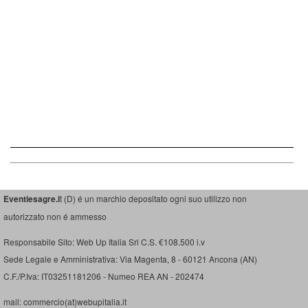
Eventiesagre.i
t (D) é un marchio depositato ogni suo utilizzo non
autorizzato non é ammesso
Responsabile Sito: Web Up Italia Srl C.S. €108.500 i.v
Sede Legale e Amministrativa: Via Magenta, 8 - 60121 Ancona (AN)
C.F./P.Iva: IT03251181206 - Numeo REA AN - 202474
mail: commercio(at)webupitalia.it