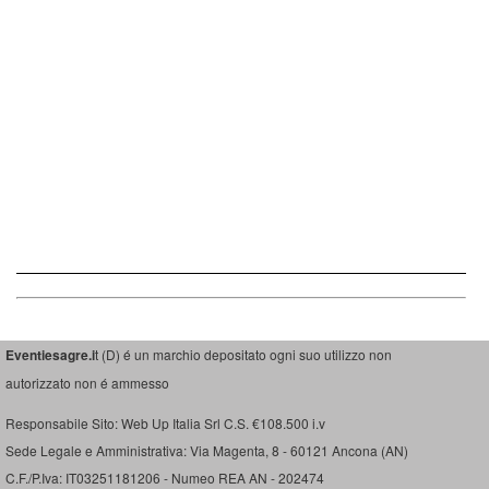
Eventiesagre.i
t (D) é un marchio depositato ogni suo utilizzo non
autorizzato non é ammesso
Responsabile Sito: Web Up Italia Srl C.S. €108.500 i.v
Sede Legale e Amministrativa: Via Magenta, 8 - 60121 Ancona (AN)
C.F./P.Iva: IT03251181206 - Numeo REA AN - 202474