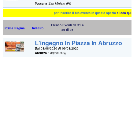
Toscana
San Miniato (PI)
per inserire il tuo evento in questo spazio
clicca qui
Elenco Eventi da 31 a
Prima Pagina
Indietro
36 di 36
L'ingegno In Piazza In Abruzzo
Dal
08/08/2020
Al
09/08/2020
Abruzzo
L'aquila (AQ)