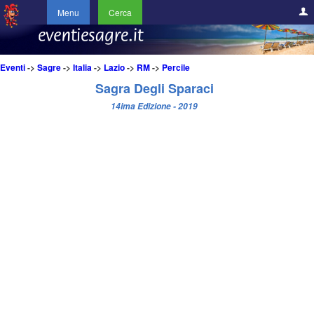
Menu
Cerca
Eventi
->
Sagre
->
Italia
->
Lazio
->
RM
->
Percile
Sagra Degli Sparaci
14ima Edizione - 2019