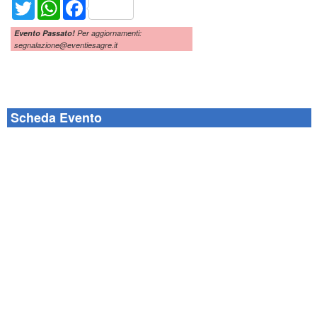
Twitter
WhatsApp
Facebook
Evento Passato!
Per aggiornamenti:
segnalazione@eventiesagre.it
Scheda Evento