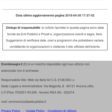
Data ultimo aggiornamento pagina 2019-04-30 17:37:42
Diniego di responsabilià
: le notizie riportate in questa pagina sono state
fornite da Enti Pubblici e Privati e, organizzazione eventi e sagre, fiere.
Suggeriamo di verificare date, orari e programmi che potrebbero variare,
contattando le organizzazioni o visitando il sito ufficiale dell'evento.
Eventiesagre.i
t (D) é un marchio depositato ogni suo utilizzo non
autorizzato non é ammesso
Responsabile Sito: Web Up Italia Srl C.S. €108.500 i.v
Sede Legale e Amministrativa: Via Magenta, 8 - 60121 Ancona (AN)
C.F./P.Iva: IT03251181206 - Numeo REA AN - 202474
mail: commercio(at)webupitalia.it
Privacy Policy
-
Cookie Policy
-
Condizioni di Utilizzo