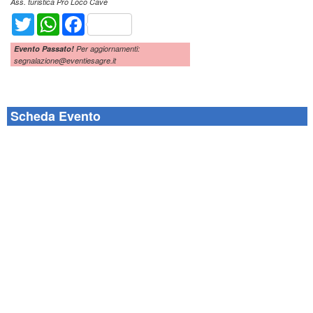
Ass. turistica Pro Loco Cave
Twitter
WhatsApp
Facebook
Evento Passato!
Per aggiornamenti:
segnalazione@eventiesagre.it
Scheda Evento