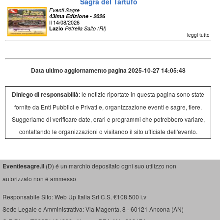
Sagra del Tartufo
Eventi Sagre
43ima Edizione - 2026
Il 14/08/2026
Lazio
Petrella Salto (RI)
leggi tutto
Data ultimo aggiornamento pagina 2025-10-27 14:05:48
Diniego di responsabilià
: le notizie riportate in questa pagina sono state
fornite da Enti Pubblici e Privati e, organizzazione eventi e sagre, fiere.
Suggeriamo di verificare date, orari e programmi che potrebbero variare,
contattando le organizzazioni o visitando il sito ufficiale dell'evento.
Eventiesagre.i
t (D) é un marchio depositato ogni suo utilizzo non
autorizzato non é ammesso
Responsabile Sito: Web Up Italia Srl C.S. €108.500 i.v
Sede Legale e Amministrativa: Via Magenta, 8 - 60121 Ancona (AN)