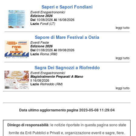
Saperi e Sapori Fondiani
Eventi Enogastronomici
Edizione 2026
10/08/2026
16/08/2026
Dal
Al
Lazio
Fondi (LT)
leggi tutto
Sapore di Mare Festival a Ostia
Eventi Feste
Edizione 2026
01/08/2026
09/08/2026
Dal
Al
Lazio
Roma (RM)
leggi tutto
Sagra Dei Sagnozzi a Riofreddo
Eventi Enogastronomici
Magistralmente Preparati A Mano
Il 16/08/2026
Lazio
Riofreddo (RM)
leggi tutto
Data ultimo aggiornamento pagina 2023-05-08 11:29:04
Diniego di responsabilià
: le notizie riportate in questa pagina sono state
fornite da Enti Pubblici e Privati e, organizzazione eventi e sagre, fiere.