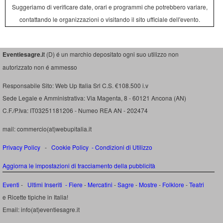
Suggeriamo di verificare date, orari e programmi che potrebbero variare,
contattando le organizzazioni o visitando il sito ufficiale dell'evento.
Eventiesagre.i
t (D) é un marchio depositato ogni suo utilizzo non
autorizzato non é ammesso
Responsabile Sito: Web Up Italia Srl C.S. €108.500 i.v
Sede Legale e Amministrativa: Via Magenta, 8 - 60121 Ancona (AN)
C.F./P.Iva: IT03251181206 - Numeo REA AN - 202474
mail: commercio(at)webupitalia.it
Privacy Policy
-
Cookie Policy
-
Condizioni di Utilizzo
Aggiorna le impostazioni di tracciamento della pubblicità
Eventi
-
Ultimi Inseriti
- Fiere
-
Mercatini
-
Sagre
-
Mostre
-
Folklore
-
Teatri
e Ricette tipiche in Italia!
Email: info(at)eventiesagre.it