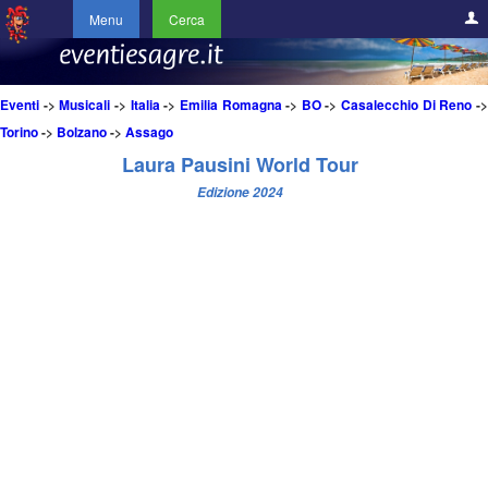
Menu
Cerca
Eventi
->
Musicali
->
Italia
->
Emilia Romagna
->
BO
->
Casalecchio Di Reno
-
Torino
->
Bolzano
->
Assago
Laura Pausini World Tour
Edizione 2024