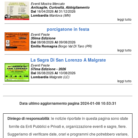
Eventi Mostra Mercato
Anticaglie, Curiosità, Abbigliamento
16/04/2026
31/12/2026
Dal
Al
Lombardia
Mantova (MN)
leggi tutto
porcigatone in festa
Eventi Feste
35ima Edizione
08/08/2026
09/08/2026
Dal
Al
Emilia Romagna
Borgo Val Di Taro (PR)
leggi tutto
La Sagra Di San Lorenzo A Malgrate
Eventi Feste
57ima Edizione - 2026
06/08/2026
10/08/2026
Dal
Al
Lombardia
Malgrate (LC)
leggi tutto
Data ultimo aggiornamento pagina 2024-01-08 10:53:31
Diniego di responsabilià
: le notizie riportate in questa pagina sono state
fornite da Enti Pubblici e Privati e, organizzazione eventi e sagre, fiere.
Suggeriamo di verificare date, orari e programmi che potrebbero variare,