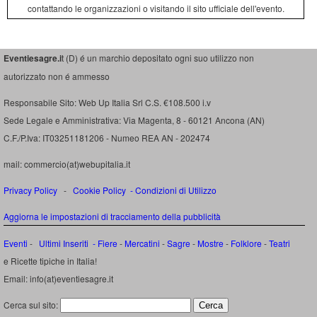
contattando le organizzazioni o visitando il sito ufficiale dell'evento.
Eventiesagre.i
t (D) é un marchio depositato ogni suo utilizzo non
autorizzato non é ammesso
Responsabile Sito: Web Up Italia Srl C.S. €108.500 i.v
Sede Legale e Amministrativa: Via Magenta, 8 - 60121 Ancona (AN)
C.F./P.Iva: IT03251181206 - Numeo REA AN - 202474
mail: commercio(at)webupitalia.it
Privacy Policy
-
Cookie Policy
-
Condizioni di Utilizzo
Aggiorna le impostazioni di tracciamento della pubblicità
Eventi
-
Ultimi Inseriti
- Fiere
-
Mercatini
-
Sagre
-
Mostre
-
Folklore
-
Teatri
e Ricette tipiche in Italia!
Email: info(at)eventiesagre.it
Cerca sul sito: