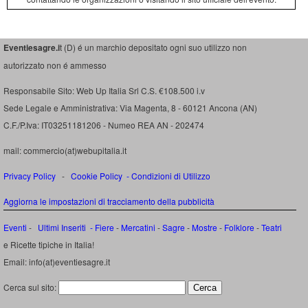
Eventiesagre.i
t (D) é un marchio depositato ogni suo utilizzo non
autorizzato non é ammesso
Responsabile Sito: Web Up Italia Srl C.S. €108.500 i.v
Sede Legale e Amministrativa: Via Magenta, 8 - 60121 Ancona (AN)
C.F./P.Iva: IT03251181206 - Numeo REA AN - 202474
mail: commercio(at)webupitalia.it
Privacy Policy
-
Cookie Policy
-
Condizioni di Utilizzo
Aggiorna le impostazioni di tracciamento della pubblicità
Eventi
-
Ultimi Inseriti
- Fiere
-
Mercatini
-
Sagre
-
Mostre
-
Folklore
-
Teatri
e Ricette tipiche in Italia!
Email: info(at)eventiesagre.it
Cerca sul sito: