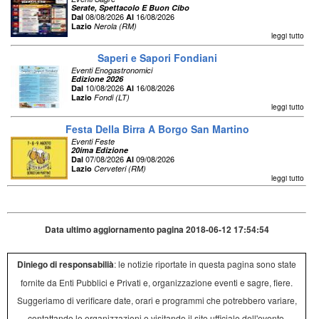
Serate, Spettacolo E Buon Cibo
08/08/2026
16/08/2026
Dal
Al
Lazio
Nerola (RM)
leggi tutto
Saperi e Sapori Fondiani
Eventi Enogastronomici
Edizione 2026
10/08/2026
16/08/2026
Dal
Al
Lazio
Fondi (LT)
leggi tutto
Festa Della Birra A Borgo San Martino
Eventi Feste
20ima Edizione
07/08/2026
09/08/2026
Dal
Al
Lazio
Cerveteri (RM)
leggi tutto
Data ultimo aggiornamento pagina 2018-06-12 17:54:54
Diniego di responsabilià
: le notizie riportate in questa pagina sono state
fornite da Enti Pubblici e Privati e, organizzazione eventi e sagre, fiere.
Suggeriamo di verificare date, orari e programmi che potrebbero variare,
contattando le organizzazioni o visitando il sito ufficiale dell'evento.