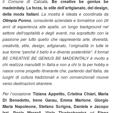
il Comune di Calcata,
Be creative be genius be
madeinitaly. La forza, lo stile dell’artigianato, del design,
della moda italiani
. La mostra è ideata e coordinata da
Olimpia Ponno
, consulente aziendale e formatrice con 26
anni di esperienza alle spalle, un lungo background nel
settore dell'ospitalità e degli eventi, ma soprattutto con la
passione per tutto quello che rappresenta arte, diversità,
creatività, stile, design, artigianato, l’originalità in tutte le
sue forme "perché il bello è e diventa sostenibile". Il format
BE CREATIVE BE GENIUS BE MADEINITALY è rivolto a
chi realizza manufatti in Italia e non a chi lo fa per hobby e
nasce come progetto itinerante che, partendo dall’Italia, da
luoghi di cultura tradizionali e non convenzionali muove
verso destinazioni straniere.
Per l’occasione
Tiziana Appetito,
Cristina Chiari, Maria
Di Benedetto,
Irene Garau,
Emma Martone
,
Giorgio
Maria Napoleone, Stefano Scrigna,
Daniela e Jacopo
Izzi
,
Paola Marzoli, Viola Tlustochowicz
ed
Elena