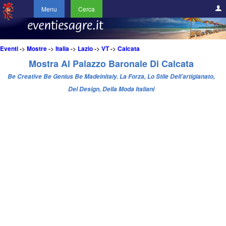
Menu
Cerca
Eventi
->
Mostre
->
Italia
->
Lazio
->
VT
->
Calcata
Mostra Al Palazzo Baronale Di Calcata
Be Creative Be Genius Be Madeinitaly. La Forza, Lo Stile Dell’artigianato,
Del Design, Della Moda Italiani