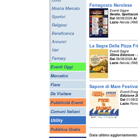
Ferragosto Nerolese
Mostra Mercato
Eventi Sagre
Serate, Spettaco
Sportivi
08/08/2026
Dal
Al
Lazio
Nerola (RM)
Religiosi
Beneficenza
Annunci
La Sagra Della Pizza Fr
Vari
Eventi Sagre
33ima Edizione -
Fantasy
08/08/2026
Dal
Al
Lazio
Nerola (RM)
Eventi Oggi
Mercatini
Fiere
Sapore di Mare Festival
Eventi Enog
Da Visitare
Edizione 2
01/08/
Dal
Pubblicità Eventi
Lazio
Roma
Comuni Italiani
Utility
Pubblica Gratis
Data ultimo aggiornamento 