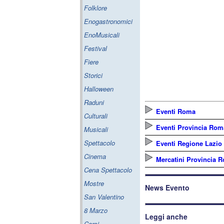
Folklore
Enogastronomici
EnoMusicali
Festival
Fiere
Storici
Halloween
Raduni
Eventi Roma
Culturali
Eventi Provincia Rom
Musicali
Spettacolo
Eventi Regione Lazio
Cinema
Mercatini Provincia 
Cena Spettacolo
Mostre
News Evento
San Valentino
8 Marzo
Leggi anche
Corsi