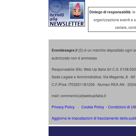
Diniego di responsabilià
: l
organizzazione eventi e s
variare, cont
Eventiesagre.i
t (D) é un marchio depositato ogni s
autorizzato non é ammesso
Responsabile Sito: Web Up Italia Srl C.S. €108.500 
Sede Legale e Amministrativa: Via Magenta, 8 - 6
C.F./P.Iva: IT03251181206 - Numeo REA AN - 202
mail: commercio(at)webupitalia.it
Privacy Policy
-
Cookie Policy
-
Condizioni di Uti
Aggiorna le impostazioni di tracciamento della pubb