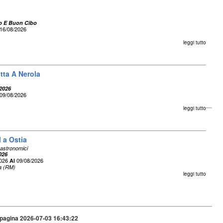
lo E Buon Cibo
16/08/2026
leggi tutto
itta A Nerola
 2026
09/08/2026
leggi tutto
 a Ostia
astronomici
026
2026
09/08/2026
Al
 (RM)
leggi tutto
pagina 2026-07-03 16:43:22