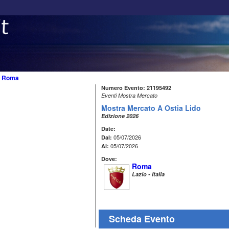
>
Roma
Numero Evento: 21195492
Eventi Mostra Mercato
Mostra Mercato A Ostia Lido
Edizione 2026
Date:
05/07/2026
Dal:
05/07/2026
Al:
Dove:
Roma
Lazio - Italia
Scheda Evento