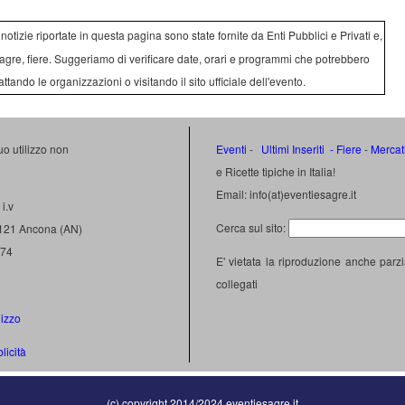
e notizie riportate in questa pagina sono state fornite da Enti Pubblici e Privati e,
agre, fiere. Suggeriamo di verificare date, orari e programmi che potrebbero
attando le organizzazioni o visitando il sito ufficiale dell'evento.
uo utilizzo non
Eventi
-
Ultimi Inseriti
- Fiere
-
Mercat
e Ricette tipiche in Italia!
Email: info(at)eventiesagre.it
i.v
Cerca sul sito:
0121 Ancona (AN)
474
E' vietata la riproduzione anche parzi
collegati
lizzo
licità
(c) copyright 2014/2024 eventiesagre.it