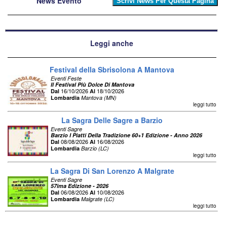
News Evento
Leggi anche
Festival della Sbrisolona A Mantova
Eventi Feste
Il Festival Più Dolce Di Mantova
16/10/2026
18/10/2026
Dal
Al
Lombardia
Mantova (MN)
leggi tutto
La Sagra Delle Sagre a Barzio
Eventi Sagre
Barzio I Piatti Della Tradizione 60+1 Edizione - Anno 2026
08/08/2026
16/08/2026
Dal
Al
Lombardia
Barzio (LC)
leggi tutto
La Sagra Di San Lorenzo A Malgrate
Eventi Sagre
57ima Edizione - 2026
06/08/2026
10/08/2026
Dal
Al
Lombardia
Malgrate (LC)
leggi tutto