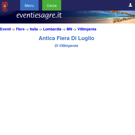
Menu
Cerca
Eventi
->
Fiere
->
Italia
->
Lombardia
->
MN
->
Villimpenta
Antica Fiera Di Luglio
Di Villimpenta