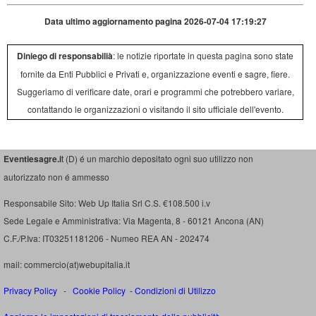
Data ultimo aggiornamento pagina 2026-07-04 17:19:27
Diniego di responsabilià
: le notizie riportate in questa pagina sono state
fornite da Enti Pubblici e Privati e, organizzazione eventi e sagre, fiere.
Suggeriamo di verificare date, orari e programmi che potrebbero variare,
contattando le organizzazioni o visitando il sito ufficiale dell'evento.
Eventiesagre.i
t (D) é un marchio depositato ogni suo utilizzo non
autorizzato non é ammesso
Responsabile Sito: Web Up Italia Srl C.S. €108.500 i.v
Sede Legale e Amministrativa: Via Magenta, 8 - 60121 Ancona (AN)
C.F./P.Iva: IT03251181206 - Numeo REA AN - 202474
mail: commercio(at)webupitalia.it
Privacy Policy
-
Cookie Policy
-
Condizioni di Utilizzo