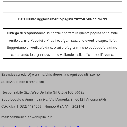
Data ultimo aggiornamento pagina 2022-07-06 11:14:33
Diniego di responsabilià
: le notizie riportate in questa pagina sono state
fornite da Enti Pubblici e Privati e, organizzazione eventi e sagre, fiere.
Suggeriamo di verificare date, orari e programmi che potrebbero variare,
contattando le organizzazioni o visitando il sito ufficiale dell'evento.
Eventiesagre.i
t (D) é un marchio depositato ogni suo utilizzo non
autorizzato non é ammesso
Responsabile Sito: Web Up Italia Srl C.S. €108.500 i.v
Sede Legale e Amministrativa: Via Magenta, 8 - 60121 Ancona (AN)
C.F./P.Iva: IT03251181206 - Numeo REA AN - 202474
mail: commercio(at)webupitalia.it