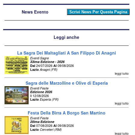
News Evento
Leggi anche
La Sagra Dei Maltagliati A San Filippo Di Anagni
Eventi Sagre
33ima Edizione - 2026
24/07/2026
09/08/2026
Dal
Al
Lazio
Anagni (FR)
leggi tutto
Sagra delle Marzolline e Olive di Esperia
Eventi Feste
Edizione 2026
Il 12/08/2026
Lazio
Esperia (FR)
leggi tutto
Festa Della Birra A Borgo San Martino
Eventi Feste
20ima Edizione
07/08/2026
09/08/2026
Dal
Al
Lazio
Cerveteri (RM)
leggi tutto