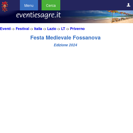
Menu
Cerca
Eventi
->
Festival
->
Italia
->
Lazio
->
LT
->
Priverno
Festa Medievale Fossanova
Edizione 2024