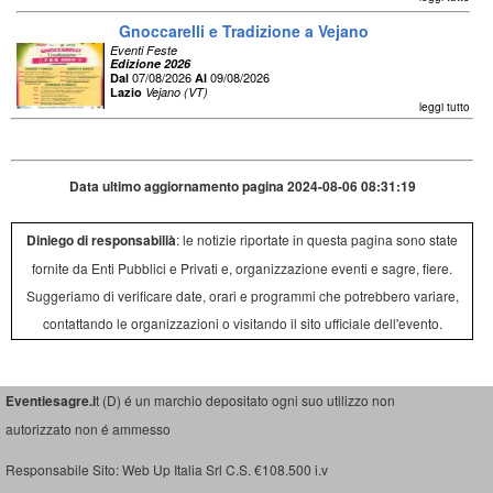
Gnoccarelli e Tradizione a Vejano
Eventi Feste
Edizione 2026
07/08/2026
09/08/2026
Dal
Al
Lazio
Vejano (VT)
leggi tutto
Data ultimo aggiornamento pagina 2024-08-06 08:31:19
Diniego di responsabilià
: le notizie riportate in questa pagina sono state
fornite da Enti Pubblici e Privati e, organizzazione eventi e sagre, fiere.
Suggeriamo di verificare date, orari e programmi che potrebbero variare,
contattando le organizzazioni o visitando il sito ufficiale dell'evento.
Eventiesagre.i
t (D) é un marchio depositato ogni suo utilizzo non
autorizzato non é ammesso
Responsabile Sito: Web Up Italia Srl C.S. €108.500 i.v