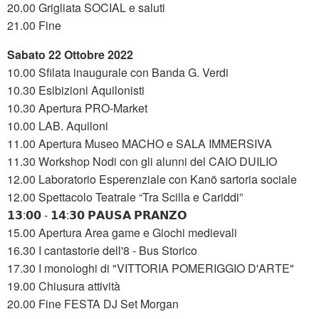
20.00 Grigliata SOCIAL e saluti
21.00 Fine
Sabato 22 Ottobre 2022
10.00 Sfilata inaugurale con Banda G. Verdi
10.30 Esibizioni Aquilonisti
10.30 Apertura PRO-Market
10.00 LAB. Aquiloni
11.00 Apertura Museo MACHO e SALA IMMERSIVA
11.30 Workshop Nodi con gli alunni del CAIO DUILIO
12.00 Laboratorio Esperenziale con Kanö sartoria sociale
12.00 Spettacolo Teatrale “Tra Scilla e Cariddi”
𝟭𝟯:𝟬𝟬 - 𝟭𝟰:𝟯𝟬 𝗣𝗔𝗨𝗦𝗔 𝗣𝗥𝗔𝗡𝗭𝗢
15.00 Apertura Area game e Giochi medievali
16.30 I cantastorie dell'8 - Bus Storico
17.30 I monologhi di "VITTORIA POMERIGGIO D'ARTE"
19.00 Chiusura attività
20.00 Fine FESTA DJ Set Morgan