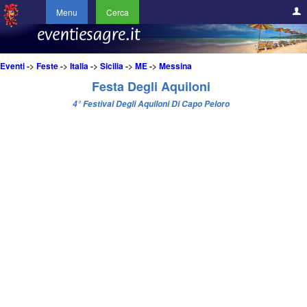
Menu
Cerca
Eventi
->
Feste
->
Italia
->
Sicilia
->
ME
->
Messina
Festa Degli Aquiloni
4° Festival Degli Aquiloni Di Capo Peloro