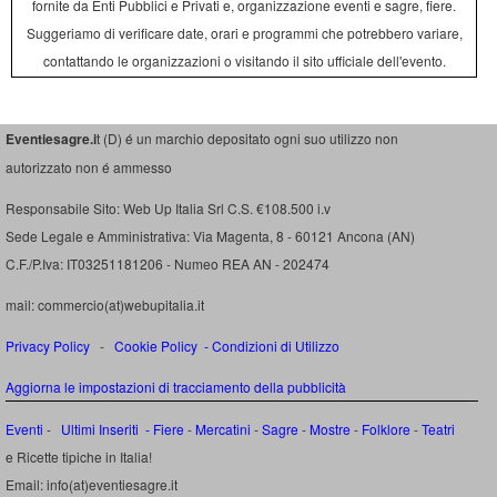
fornite da Enti Pubblici e Privati e, organizzazione eventi e sagre, fiere.
Suggeriamo di verificare date, orari e programmi che potrebbero variare,
contattando le organizzazioni o visitando il sito ufficiale dell'evento.
Eventiesagre.i
t (D) é un marchio depositato ogni suo utilizzo non
autorizzato non é ammesso
Responsabile Sito: Web Up Italia Srl C.S. €108.500 i.v
Sede Legale e Amministrativa: Via Magenta, 8 - 60121 Ancona (AN)
C.F./P.Iva: IT03251181206 - Numeo REA AN - 202474
mail: commercio(at)webupitalia.it
Privacy Policy
-
Cookie Policy
-
Condizioni di Utilizzo
Aggiorna le impostazioni di tracciamento della pubblicità
Eventi
-
Ultimi Inseriti
- Fiere
-
Mercatini
-
Sagre
-
Mostre
-
Folklore
-
Teatri
e Ricette tipiche in Italia!
Email: info(at)eventiesagre.it