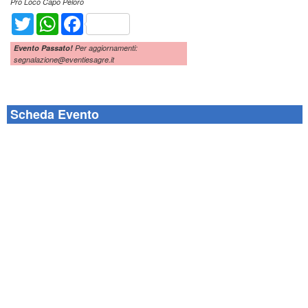
Pro Loco Capo Peloro
Twitter
WhatsApp
Facebook
Evento Passato!
Per aggiornamenti:
segnalazione@eventiesagre.it
Scheda Evento