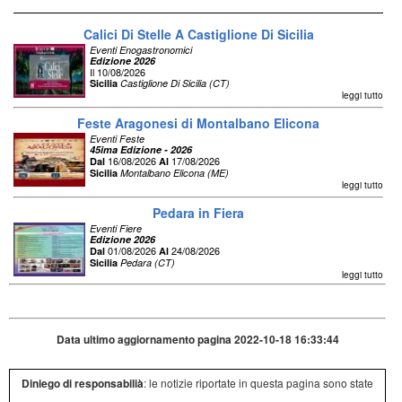
Calici Di Stelle A Castiglione Di Sicilia
Eventi Enogastronomici
Edizione 2026
Il 10/08/2026
Sicilia
Castiglione Di Sicilia (CT)
leggi tutto
Feste Aragonesi di Montalbano Elicona
Eventi Feste
45ima Edizione - 2026
16/08/2026
17/08/2026
Dal
Al
Sicilia
Montalbano Elicona (ME)
leggi tutto
Pedara in Fiera
Eventi Fiere
Edizione 2026
01/08/2026
24/08/2026
Dal
Al
Sicilia
Pedara (CT)
leggi tutto
Data ultimo aggiornamento pagina 2022-10-18 16:33:44
Diniego di responsabilià
: le notizie riportate in questa pagina sono state