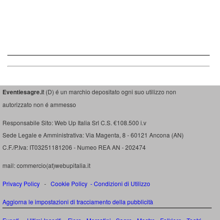
Eventiesagre.i
t (D) é un marchio depositato ogni suo utilizzo non
autorizzato non é ammesso
Responsabile Sito: Web Up Italia Srl C.S. €108.500 i.v
Sede Legale e Amministrativa: Via Magenta, 8 - 60121 Ancona (AN)
C.F./P.Iva: IT03251181206 - Numeo REA AN - 202474
mail: commercio(at)webupitalia.it
Privacy Policy
-
Cookie Policy
-
Condizioni di Utilizzo
Aggiorna le impostazioni di tracciamento della pubblicità