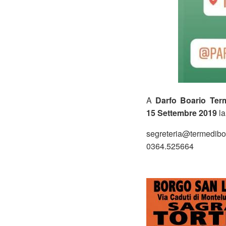
A
Darfo Boario Ter
15 Settembre 2019
la
segreteria@termediboa
0364.525664