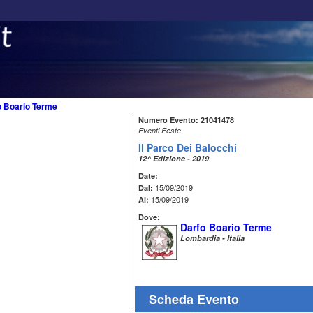
o Boario Terme
Numero Evento: 21041478
Eventi Feste
Il Parco Dei Balocchi
12^ Edizione - 2019
Date:
15/09/2019
Dal:
15/09/2019
Al:
Dove:
Darfo Boario Terme
Lombardia - Italia
Scheda Evento