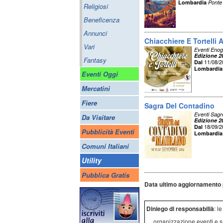
Lombardia
Ponte
Religiosi
Beneficenza
Annunci
Chiacchiere E Tortelli 
Vari
Eventi Enog
Edizione 2
Fantasy
11/08/
Dal
Lombardia
Eventi Oggi
Mercatini
Fiere
Sagra Del Contadino
Eventi Sagr
Da Visitare
Edizione 2
18/09/
Dal
Pubblicità Eventi
Lombardia
Comuni Italiani
Utility
Pubblica Gratis
Data ultimo aggiornamento 
Diniego di responsabilià
: l
organizzazione eventi e s