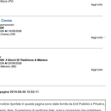
 Nizza (PV)
leggi tutto
A Crema
astronomici
026
2026
16/08/2026
Al
Crema (CR)
leggi tutto
e
026: 3 Giorni Di Tradizione A Mairano
2026
20/09/2026
Al
Mairano (BS)
leggi tutto
pagina 2019-08-30 12:52:11
e notizie riportate in questa pagina sono state fornite da Enti Pubblici e Privati e,
agre, fiere. Suggeriamo di verificare date, orari e programmi che potrebbero