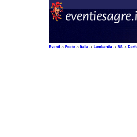
Eventi
->
Feste
->
Italia
->
Lombardia
->
BS
->
Darf