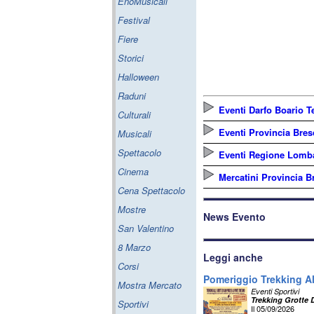
EnoMusicali
Festival
Fiere
Storici
Halloween
Raduni
Eventi Darfo Boario 
Culturali
Eventi Provincia Bres
Musicali
Spettacolo
Eventi Regione Lomb
Cinema
Mercatini Provincia B
Cena Spettacolo
Mostre
News Evento
San Valentino
8 Marzo
Leggi anche
Corsi
Pomeriggio Trekking Al
Mostra Mercato
Eventi Sportivi
Trekking Grotte 
Sportivi
Il 05/09/2026