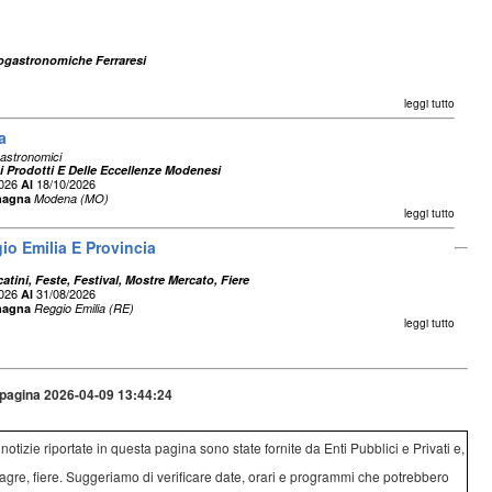
Enogastronomiche Ferraresi
leggi tutto
a
astronomici
ei Prodotti E Delle Eccellenze Modenesi
2026
18/10/2026
Al
magna
Modena (MO)
leggi tutto
io Emilia E Provincia
atini, Feste, Festival, Mostre Mercato, Fiere
2026
31/08/2026
Al
magna
Reggio Emilia (RE)
leggi tutto
pagina 2026-04-09 13:44:24
e notizie riportate in questa pagina sono state fornite da Enti Pubblici e Privati e,
agre, fiere. Suggeriamo di verificare date, orari e programmi che potrebbero