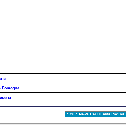
ena
ia Romagna
Modena