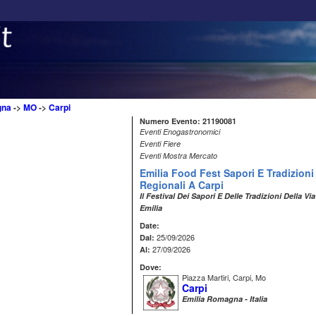
gna
->
MO
->
Carpi
Numero Evento: 21190081
Eventi Enogastronomici
Eventi Fiere
Eventi Mostra Mercato
Emilia Food Fest Sapori E Tradizioni
Regionali A Carpi
Il Festival Dei Sapori E Delle Tradizioni Della Via
Emilia
Date:
25/09/2026
Dal:
27/09/2026
Al:
Dove:
Piazza Martiri, Carpi, Mo
Carpi
Emilia Romagna - Italia