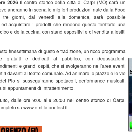
mbre 2026
il centro storico della città di Carpi (MO) sarà un
dove andranno in scena le migliori produzioni nate dalla Food
 tre giorni, dal venerdì alla domenica, sarà possibile
ed acquistare i prodotti che rendono questo territorio una
ibo e della cucina, con stand espositivi e di vendita allestiti
o finesettimana di gusto e tradizione, un ricco programma
e gratuiti e dedicati al pubblico, con degustazioni,
dimenti e grandi ospiti, che si svolgeranno nell’area eventi
tiri davanti al teatro comunale. Ad animare le piazze e le vie
à dei Pio si susseguiranno spettacoli, performance musicali,
i altri appuntamenti di intrattenimento.
uito, dalle ore 9:00 alle 20:00 nel centro storico di Carpi.
ompleto su www.emiliafoodfest.it