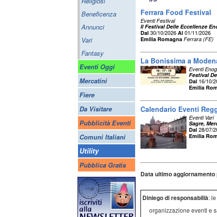
Religiosi
Ferrara Food Festival
Beneficenza
Eventi Festival
Annunci
Il Festival Delle Eccellenze 
30/10/2026
01/11/2026
Dal
Al
Vari
Emilia Romagna
Ferrara (FE)
Fantasy
La Bonissima a Moden
Eventi Oggi
Eventi Enog
Festival D
Mercatini
16/10/
Dal
Emilia Ro
Fiere
Da Visitare
Calendario Eventi Regg
Eventi Vari
Pubblicità Eventi
Sagre, Merc
28/07/
Dal
Comuni Italiani
Emilia Ro
Utility
Pubblica Gratis
Data ultimo aggiornamento 
Diniego di responsabilià
: l
organizzazione eventi e s