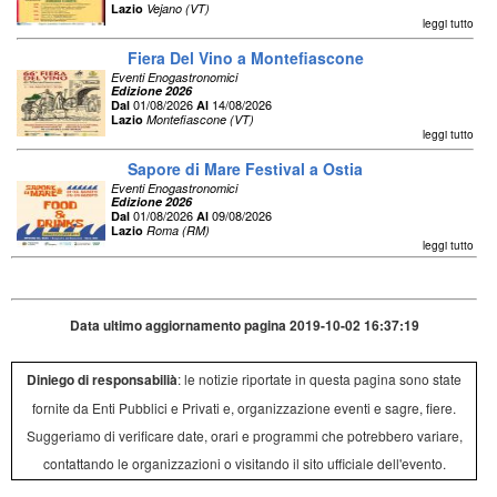
Lazio
Vejano (VT)
leggi tutto
Fiera Del Vino a Montefiascone
Eventi Enogastronomici
Edizione 2026
01/08/2026
14/08/2026
Dal
Al
Lazio
Montefiascone (VT)
leggi tutto
Sapore di Mare Festival a Ostia
Eventi Enogastronomici
Edizione 2026
01/08/2026
09/08/2026
Dal
Al
Lazio
Roma (RM)
leggi tutto
Data ultimo aggiornamento pagina 2019-10-02 16:37:19
Diniego di responsabilià
: le notizie riportate in questa pagina sono state
fornite da Enti Pubblici e Privati e, organizzazione eventi e sagre, fiere.
Suggeriamo di verificare date, orari e programmi che potrebbero variare,
contattando le organizzazioni o visitando il sito ufficiale dell'evento.