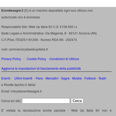
Eventiesagre.i
t (D) é un marchio depositato ogni suo utilizzo non
autorizzato non é ammesso
Responsabile Sito: Web Up Italia Srl C.S. €108.500 i.v
Sede Legale e Amministrativa: Via Magenta, 8 - 60121 Ancona (AN)
C.F./P.Iva: IT03251181206 - Numeo REA AN - 202474
mail: commercio(at)webupitalia.it
Privacy Policy
-
Cookie Policy
-
Condizioni di Utilizzo
Aggiorna le impostazioni di tracciamento della pubblicità
Eventi
-
Ultimi Inseriti
- Fiere
-
Mercatini
-
Sagre
-
Mostre
-
Folklore
-
Teatri
e Ricette tipiche in Italia!
Email: info(at)eventiesagre.it
Cerca sul sito:
E' vietata la riproduzione anche parziale - Web Up Italia Srl non è