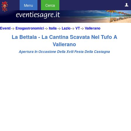
Menu
Cerca
Eventi
->
Enogastronomici
->
Italia
->
Lazio
->
VT
->
Vallerano
La Bettala - La Cantina Scavata Nel Tufo A
Vallerano
Apertura In Occasione Della Xviii Festa Della Castagna