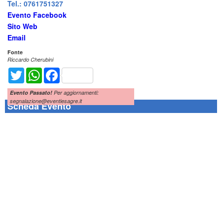
Tel.: 0761751327
Evento Facebook
Sito Web
Email
Fonte
Riccardo Cherubini
Twitter
WhatsApp
Facebook
Evento Passato!
Per aggiornamenti:
segnalazione@eventiesagre.it
Scheda Evento