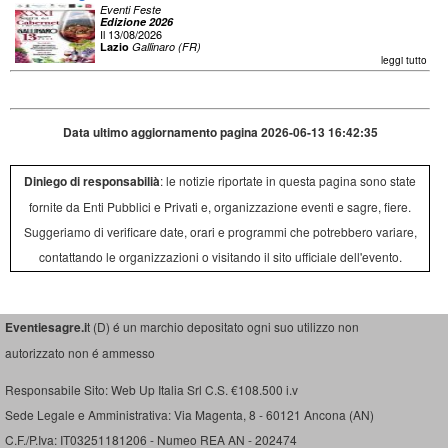
Eventi Feste
Edizione 2026
Il 13/08/2026
Lazio
Gallinaro (FR)
leggi tutto
Data ultimo aggiornamento pagina 2026-06-13 16:42:35
Diniego di responsabilià
: le notizie riportate in questa pagina sono state
fornite da Enti Pubblici e Privati e, organizzazione eventi e sagre, fiere.
Suggeriamo di verificare date, orari e programmi che potrebbero variare,
contattando le organizzazioni o visitando il sito ufficiale dell'evento.
Eventiesagre.i
t (D) é un marchio depositato ogni suo utilizzo non
autorizzato non é ammesso
Responsabile Sito: Web Up Italia Srl C.S. €108.500 i.v
Sede Legale e Amministrativa: Via Magenta, 8 - 60121 Ancona (AN)
C.F./P.Iva: IT03251181206 - Numeo REA AN - 202474