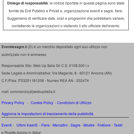
Diniego di responsabilià
: le notizie riportate in questa pagina sono state
fornite da Enti Pubblici e Privati e, organizzazione eventi e sagre, fiere.
Suggeriamo di verificare date, orari e programmi che potrebbero variare,
contattando le organizzazioni o visitando il sito ufficiale dell'evento.
Eventiesagre.i
t (D) é un marchio depositato ogni suo utilizzo non
autorizzato non é ammesso
Responsabile Sito: Web Up Italia Srl C.S. €108.500 i.v
Sede Legale e Amministrativa: Via Magenta, 8 - 60121 Ancona (AN)
C.F./P.Iva: IT03251181206 - Numeo REA AN - 202474
mail: commercio(at)webupitalia.it
Privacy Policy
-
Cookie Policy
-
Condizioni di Utilizzo
Aggiorna le impostazioni di tracciamento della pubblicità
Eventi
-
Ultimi Inseriti
- Fiere
-
Mercatini
-
Sagre
-
Mostre
-
Folklore
-
Teatri
e Ricette tipiche in Italia!