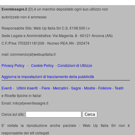
Eventiesagre.i
t (D) é un marchio depositato ogni suo utilizzo non
autorizzato non é ammesso
Responsabile Sito: Web Up Italia Srl C.S. €108.500 i.v
Sede Legale e Amministrativa: Via Magenta, 8 - 60121 Ancona (AN)
C.F./P.Iva: IT03251181206 - Numeo REA AN - 202474
mail: commercio(at)webupitalia.it
Privacy Policy
-
Cookie Policy
-
Condizioni di Utilizzo
Aggiorna le impostazioni di tracciamento della pubblicità
Eventi
-
Ultimi Inseriti
- Fiere
-
Mercatini
-
Sagre
-
Mostre
-
Folklore
-
Teatri
e Ricette tipiche in Italia!
Email: info(at)eventiesagre.it
Cerca sul sito:
E' vietata la riproduzione anche parziale - Web Up Italia Srl non è
responsabile dei siti collegati