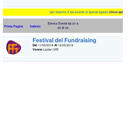
per inserire il tuo evento in questo spazio
clicca qui
Elenco Eventi da 31 a
Prima Pagina
Indietro
32 di 32
Festival del Fundraising
Dal
11/05/2016
Al
13/05/2016
Veneto
Lazise (VR)