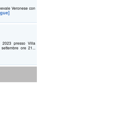
rnevale Veronese con
egue]
e 2023 presso Villa
ettembre ore 21...