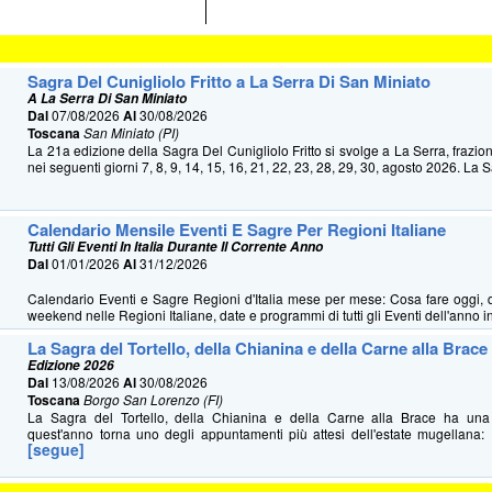
Sagra Del Cunigliolo Fritto a La Serra Di San Miniato
A La Serra Di San Miniato
Dal
07/08/2026
Al
30/08/2026
Toscana
San Miniato (PI)
La 21a edizione della Sagra Del Cunigliolo Fritto si svolge a La Serra, frazio
nei seguenti giorni 7, 8, 9, 14, 15, 16, 21, 22, 23, 28, 29, 30, agosto 2026. La S
Calendario Mensile Eventi E Sagre Per Regioni Italiane
Tutti Gli Eventi In Italia Durante Il Corrente Anno
Dal
01/01/2026
Al
31/12/2026
Calendario Eventi e Sagre Regioni d'Italia mese per mese: Cosa fare oggi, 
weekend nelle Regioni Italiane, date e programmi di tutti gli Eventi dell'anno in 
La Sagra del Tortello, della Chianina e della Carne alla Brace
Edizione 2026
Dal
13/08/2026
Al
30/08/2026
Toscana
Borgo San Lorenzo (FI)
La Sagra del Tortello, della Chianina e della Carne alla Brace ha u
quest'anno torna uno degli appuntamenti più attesi dell'estate mugellana: 
[segue]