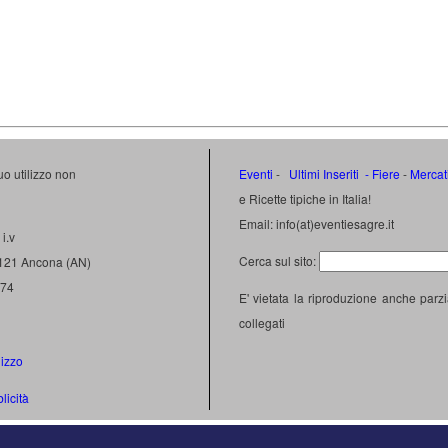
uo utilizzo non
Eventi
-
Ultimi Inseriti
- Fiere
-
Mercat
e Ricette tipiche in Italia!
Email: info(at)eventiesagre.it
i.v
Cerca sul sito:
0121 Ancona (AN)
474
E' vietata la riproduzione anche parzi
collegati
lizzo
licità