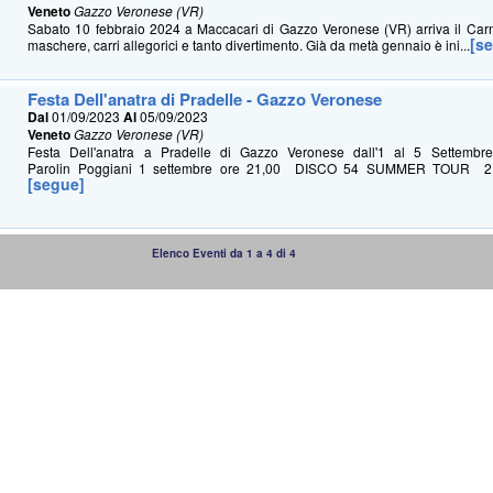
Veneto
Gazzo Veronese (VR)
Sabato 10 febbraio 2024 a Maccacari di Gazzo Veronese (VR) arriva il Ca
[s
maschere, carri allegorici e tanto divertimento. Già da metà gennaio è ini...
Festa Dell'anatra di Pradelle - Gazzo Veronese
Dal
01/09/2023
Al
05/09/2023
Veneto
Gazzo Veronese (VR)
Festa Dell'anatra a Pradelle di Gazzo Veronese dall'1 al 5 Settembr
Parolin Poggiani 1 settembre ore 21,00 DISCO 54 SUMMER TOUR 2 s
[segue]
Elenco Eventi da 1 a 4 di 4