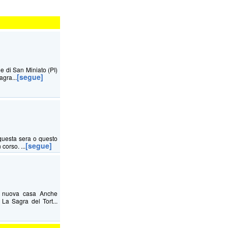
ne di San Miniato (PI)
[segue]
agra...
questa sera o questo
[segue]
corso. ...
na nuova casa Anche
La Sagra del Tort...