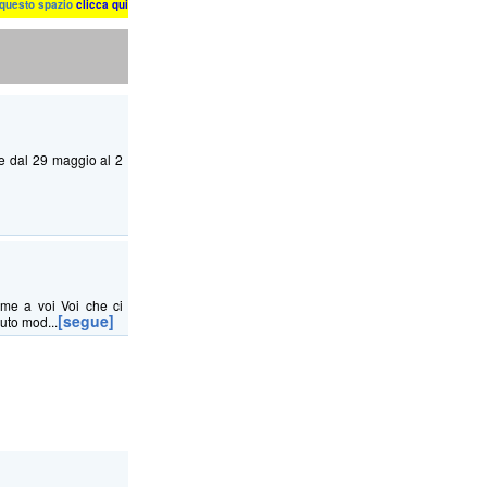
n questo spazio
clicca qui
e dal 29 maggio al 2
eme a voi Voi che ci
[segue]
vuto mod...