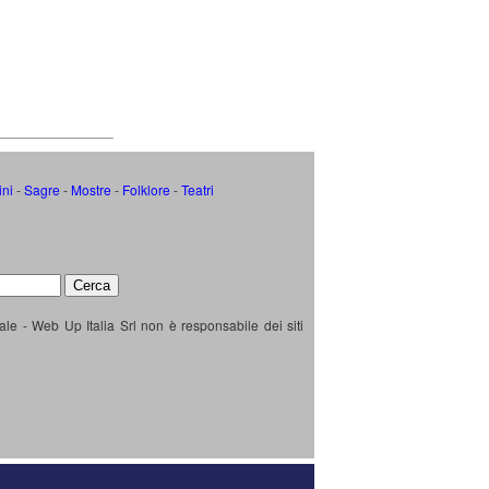
ini
-
Sagre
-
Mostre
-
Folklore
-
Teatri
ale - Web Up Italia Srl non è responsabile dei siti