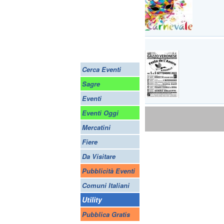
Cerca Eventi
Sagre
Eventi
Eventi Oggi
Mercatini
Fiere
Da Visitare
Pubblicità Eventi
Comuni Italiani
Utility
Pubblica Gratis