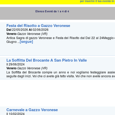
per inserire il tuo evento i
Elenco Eventi da 1 a 4 di 4
Festa del Risotto a Gazzo Veronese
Dal
22/05/2026
Al
02/06/2026
Veneto
Gazzo Veronese (VR)
Antica Sagra di gazzo Veronese e Festa del Risotto dal Dal 22 al 24Maggio 
[segue]
Giugno ...
La Soffitta Del Brocante A San Pietro In Valle
Il 29/06/2024
Veneto
Gazzo Veronese (VR)
La Soffitta del Brocante compie un anno e noi vogliamo festeggiare assi
seguite dagli inizi. Voi che ci avete già fatto visita. Voi che non avete ancora a
Carnevale a Gazzo Veronese
Il 10/02/2024