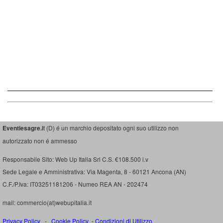
Eventiesagre.i
t (D) é un marchio depositato ogni suo utilizzo non
autorizzato non é ammesso
Responsabile Sito: Web Up Italia Srl C.S. €108.500 i.v
Sede Legale e Amministrativa: Via Magenta, 8 - 60121 Ancona (AN)
C.F./P.Iva: IT03251181206 - Numeo REA AN - 202474
mail: commercio(at)webupitalia.it
Privacy Policy
-
Cookie Policy
-
Condizioni di Utilizzo