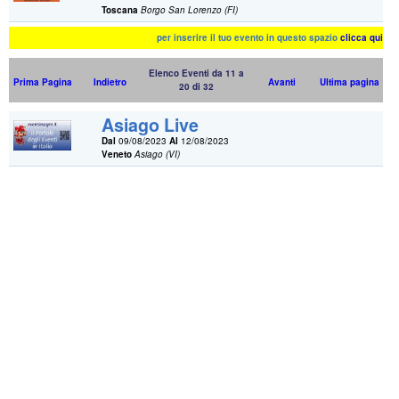
Toscana
Borgo San Lorenzo (FI)
per inserire il tuo evento in questo spazio
clicca qui
Elenco Eventi da 11 a
Prima Pagina
Indietro
Avanti
Ultima pagina
20 di 32
Asiago Live
Dal
09/08/2023
Al
12/08/2023
Veneto
Asiago (VI)