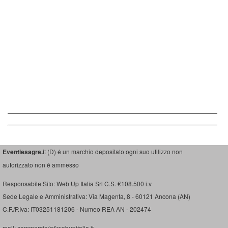
Eventiesagre.i
t (D) é un marchio depositato ogni suo utilizzo non
autorizzato non é ammesso
Responsabile Sito: Web Up Italia Srl C.S. €108.500 i.v
Sede Legale e Amministrativa: Via Magenta, 8 - 60121 Ancona (AN)
C.F./P.Iva: IT03251181206 - Numeo REA AN - 202474
mail: commercio(at)webupitalia.it