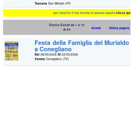
Toscana
San Miniato (PI)
per inserire il tuo evento in questo spazio
clicca qui
Elenco Eventi da 1 a 10
Avanti
Ultima pagina
di 64
Festa della Famiglia del Murialdo
a Conegliano
Dal
08/05/2026
Al
22/05/2026
Veneto
Conegliano (TV)