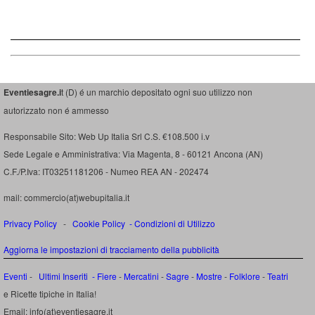
Eventiesagre.i
t (D) é un marchio depositato ogni suo utilizzo non
autorizzato non é ammesso
Responsabile Sito: Web Up Italia Srl C.S. €108.500 i.v
Sede Legale e Amministrativa: Via Magenta, 8 - 60121 Ancona (AN)
C.F./P.Iva: IT03251181206 - Numeo REA AN - 202474
mail: commercio(at)webupitalia.it
Privacy Policy
-
Cookie Policy
-
Condizioni di Utilizzo
Aggiorna le impostazioni di tracciamento della pubblicità
Eventi
-
Ultimi Inseriti
- Fiere
-
Mercatini
-
Sagre
-
Mostre
-
Folklore
-
Teatri
e Ricette tipiche in Italia!
Email: info(at)eventiesagre.it