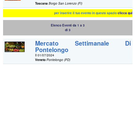
Toscana
Borgo San Lorenzo (FI)
per inserire il tuo evento in questo spazio
clicca qui
Elenco Eventi da 1 a 3
di 3
Mercato Settimanale Di
Pontelongo
Il 01/07/2024
Veneto
Pontelongo (PD)