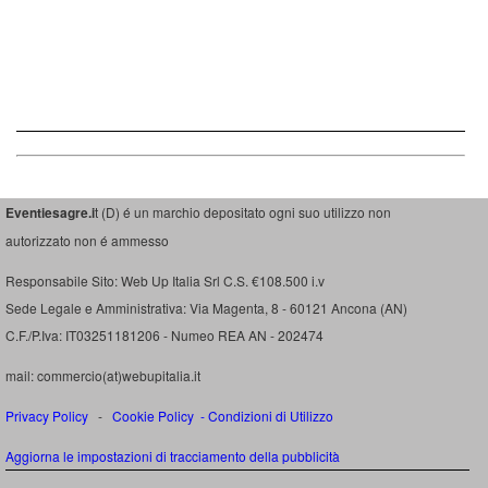
Eventiesagre.i
t (D) é un marchio depositato ogni suo utilizzo non
autorizzato non é ammesso
Responsabile Sito: Web Up Italia Srl C.S. €108.500 i.v
Sede Legale e Amministrativa: Via Magenta, 8 - 60121 Ancona (AN)
C.F./P.Iva: IT03251181206 - Numeo REA AN - 202474
mail: commercio(at)webupitalia.it
Privacy Policy
-
Cookie Policy
-
Condizioni di Utilizzo
Aggiorna le impostazioni di tracciamento della pubblicità