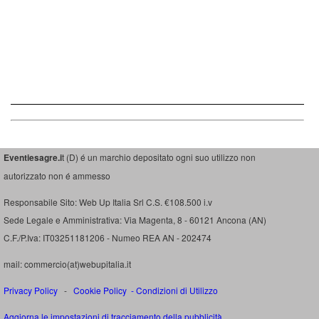
Eventiesagre.i
t (D) é un marchio depositato ogni suo utilizzo non
autorizzato non é ammesso
Responsabile Sito: Web Up Italia Srl C.S. €108.500 i.v
Sede Legale e Amministrativa: Via Magenta, 8 - 60121 Ancona (AN)
C.F./P.Iva: IT03251181206 - Numeo REA AN - 202474
mail: commercio(at)webupitalia.it
Privacy Policy
-
Cookie Policy
-
Condizioni di Utilizzo
Aggiorna le impostazioni di tracciamento della pubblicità