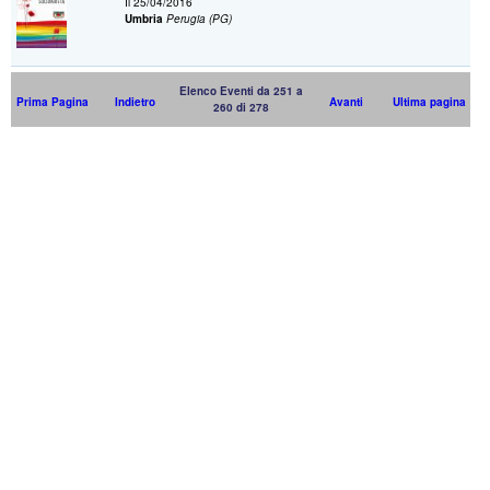
Il 25/04/2016
Umbria
Perugia (PG)
Elenco Eventi da 251 a
Prima Pagina
Indietro
Avanti
Ultima pagina
260 di 278