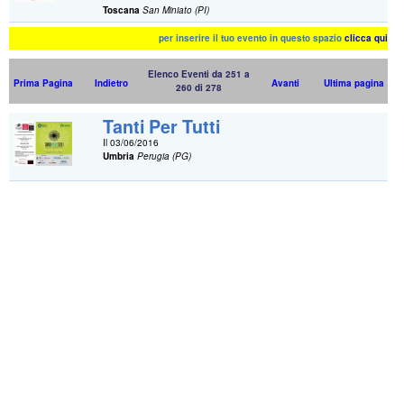
Toscana
San Miniato (PI)
per inserire il tuo evento in questo spazio
clicca qui
Elenco Eventi da 251 a
Prima Pagina
Indietro
Avanti
Ultima pagina
260 di 278
Tanti Per Tutti
Il 03/06/2016
Umbria
Perugia (PG)