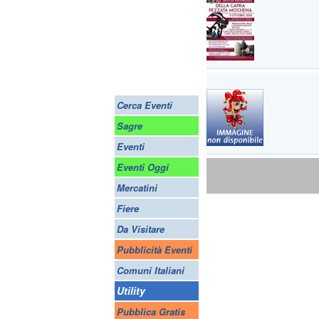
Cerca Eventi
Sagre
Eventi
Eventi Oggi
Mercatini
Fiere
Da Visitare
Pubblicità Eventi
Comuni Italiani
Utility
Pubblica Gratis