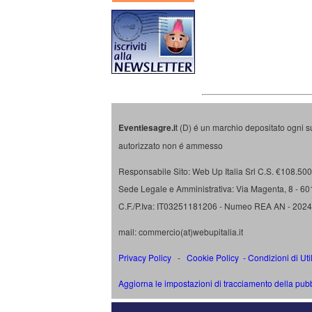
Eventiesagre.i
t (D) é un marchio depositato ogni s
autorizzato non é ammesso
Responsabile Sito: Web Up Italia Srl C.S. €108.500 
Sede Legale e Amministrativa: Via Magenta, 8 - 6
C.F./P.Iva: IT03251181206 - Numeo REA AN - 202
mail: commercio(at)webupitalia.it
Privacy Policy
-
Cookie Policy
-
Condizioni di Uti
Aggiorna le impostazioni di tracciamento della pubb