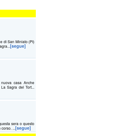
ne di San Miniato (PI)
[segue]
agra...
na nuova casa Anche
La Sagra del Tort...
questa sera o questo
[segue]
corso. ...