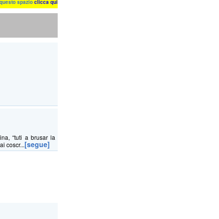
n questo spazio
clicca qui
na, “tuti a brusar la
[segue]
i coscr...