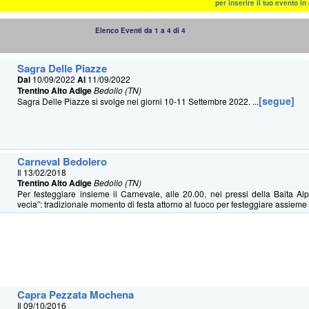
per inserire il tuo evento i
Elenco Eventi da 1 a 4 di 4
Sagra Delle Piazze
Dal
10/09/2022
Al
11/09/2022
Trentino Alto Adige
Bedollo (TN)
[segue]
Sagra Delle Piazze si svolge nei giorni 10-11 Settembre 2022. ...
Carneval Bedolero
Il 13/02/2018
Trentino Alto Adige
Bedollo (TN)
Per festeggiare insieme il Carnevale, alle 20.00, nei pressi della Baita Alpi
vecia”: tradizionale momento di festa attorno al fuoco per festeggiare assieme a
Capra Pezzata Mochena
Il 09/10/2016