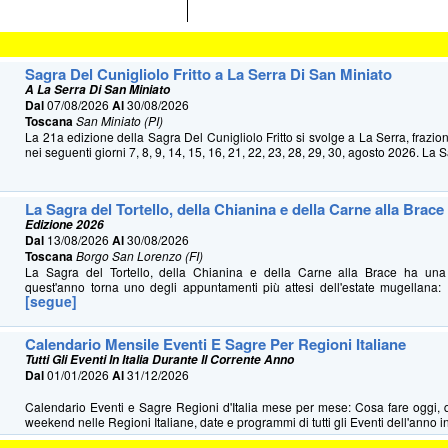
Sagra Del Cunigliolo Fritto a La Serra Di San Miniato
A La Serra Di San Miniato
Dal
07/08/2026
Al
30/08/2026
Toscana
San Miniato (PI)
La 21a edizione della Sagra Del Cunigliolo Fritto si svolge a La Serra, frazio
nei seguenti giorni 7, 8, 9, 14, 15, 16, 21, 22, 23, 28, 29, 30, agosto 2026. La S
La Sagra del Tortello, della Chianina e della Carne alla Brace
Edizione 2026
Dal
13/08/2026
Al
30/08/2026
Toscana
Borgo San Lorenzo (FI)
La Sagra del Tortello, della Chianina e della Carne alla Brace ha u
quest'anno torna uno degli appuntamenti più attesi dell'estate mugellana: 
[segue]
Calendario Mensile Eventi E Sagre Per Regioni Italiane
Tutti Gli Eventi In Italia Durante Il Corrente Anno
Dal
01/01/2026
Al
31/12/2026
Calendario Eventi e Sagre Regioni d'Italia mese per mese: Cosa fare oggi, 
weekend nelle Regioni Italiane, date e programmi di tutti gli Eventi dell'anno in 