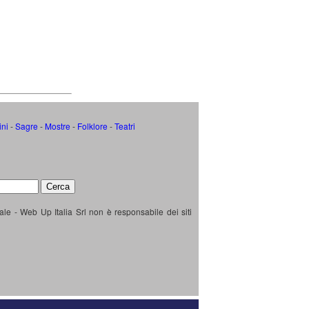
ini
-
Sagre
-
Mostre
-
Folklore
-
Teatri
ale - Web Up Italia Srl non è responsabile dei siti