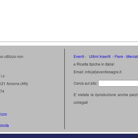
uo utilizzo non
Eventi
-
Ultimi Inseriti
- Fiere
-
Mercat
e Ricette tipiche in Italia!
Email: info(at)eventiesagre.it
i.v
Cerca sul sito:
0121 Ancona (AN)
474
E' vietata la riproduzione anche parzi
collegati
lizzo
licità