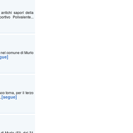
antichi saporí della
rtivo Polivalente...
, nel comune di Murlo
gue]
co torna, per il terzo
[segue]
..
di Murlo (SI), dal 31