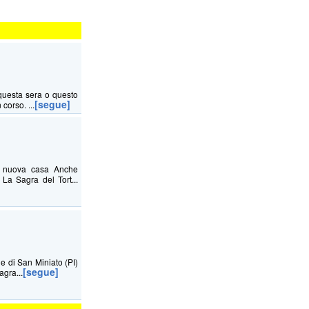
questa sera o questo
[segue]
corso. ...
na nuova casa Anche
La Sagra del Tort...
ne di San Miniato (PI)
[segue]
agra...