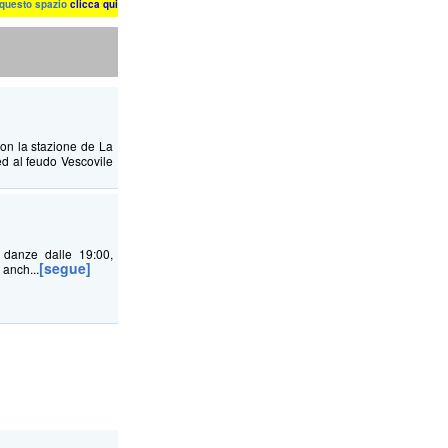
n questo spazio
clicca qui
con la stazione de La
ed al feudo Vescovile
danze dalle 19:00,
[segue]
 anch...