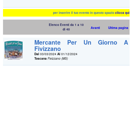
per inserire il tuo evento in questo spazio
clicca qui
Elenco Eventi da 1 a 10
Avanti
Ultima pagina
di 40
Mercante Per Un Giorno A
Fivizzano
Dal
03/03/2024
Al
01/12/2024
Toscana
Fivizzano (MS)