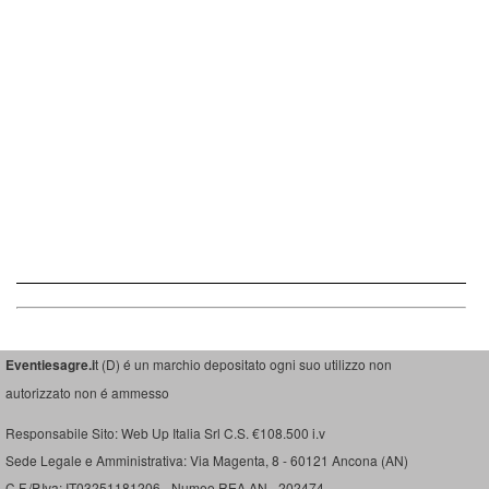
Eventiesagre.i
t (D) é un marchio depositato ogni suo utilizzo non
autorizzato non é ammesso
Responsabile Sito: Web Up Italia Srl C.S. €108.500 i.v
Sede Legale e Amministrativa: Via Magenta, 8 - 60121 Ancona (AN)
C.F./P.Iva: IT03251181206 - Numeo REA AN - 202474