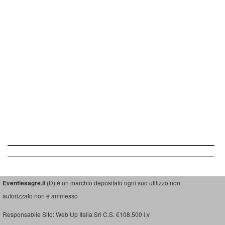
Eventiesagre.i
t (D) é un marchio depositato ogni suo utilizzo non
autorizzato non é ammesso
Responsabile Sito: Web Up Italia Srl C.S. €108.500 i.v