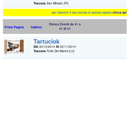
Toscana
San Miniato (PI)
per inserire il tuo evento in questo spazio
clicca qui
Elenco Eventi da 41 a
Prima Pagina
Indietro
41 di 41
Tartuciok
Dal
30/10/2014
Al
02/11/2014
Toscana
Forte Dei Marmi (LU)