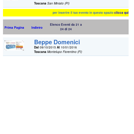
Toscana
San Miniato (PI)
per inserire il tuo evento in questo spazio
clicca qui
Elenco Eventi da 21 a
Prima Pagina
Indietro
24 di 24
Beppe Domenici
Dal
09/10/2015
Al
10/01/2016
Toscana
Montelupo Fiorentino (FI)