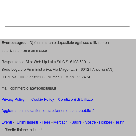
Eventiesagre.i
t (D) é un marchio depositato ogni suo utilizzo non
autorizzato non é ammesso
Responsabile Sito: Web Up Italia Srl C.S. €108.500 i.v
Sede Legale e Amministrativa: Via Magenta, 8 - 60121 Ancona (AN)
C.F./P.Iva: IT03251181206 - Numeo REA AN - 202474
mail: commercio(at)webupitalia.it
Privacy Policy
-
Cookie Policy
-
Condizioni di Utilizzo
Aggiorna le impostazioni di tracciamento della pubblicità
Eventi
-
Ultimi Inseriti
- Fiere
-
Mercatini
-
Sagre
-
Mostre
-
Folklore
-
Teatri
e Ricette tipiche in Italia!