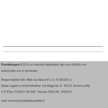
Eventiesagre.i
t (D) é un marchio depositato ogni suo utilizzo non
autorizzato non é ammesso
Responsabile Sito: Web Up Italia Srl C.S. €108.500 i.v
Sede Legale e Amministrativa: Via Magenta, 8 - 60121 Ancona (AN)
C.F./P.Iva: IT03251181206 - Numeo REA AN - 202474
mail: commercio(at)webupitalia.it