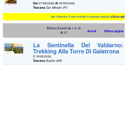
Dal
07/08/2026
Al
30/08/2026
Toscana
San Miniato (PI)
per inserire il tuo evento in questo spazio
clicca qui
Elenco Eventi da 1 a 10
Avanti
Ultima pagina
di 17
La Sentinella Del Valdarno:
Trekking Alla Torre Di Galatrona
Il 19/09/2026
Toscana
Bucine (AR)