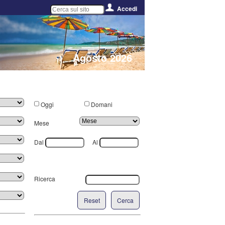
Accedi
Agosto 2026
Oggi
Domani
Mese
Dal
Al
Ricerca
Reset
Cerca