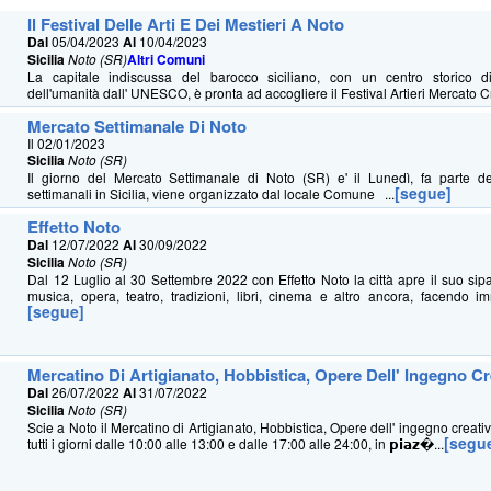
Il Festival Delle Arti E Dei Mestieri A Noto
Dal
05/04/2023
Al
10/04/2023
Sicilia
Noto (SR)
Altri Comuni
La capitale indiscussa del barocco siciliano, con un centro storico di
dell'umanità dall' UNESCO, è pronta ad accogliere il Festival Artieri Mercato Cr
Mercato Settimanale Di Noto
Il 02/01/2023
Sicilia
Noto (SR)
Il giorno del Mercato Settimanale di Noto (SR) e' il Lunedì, fa parte de
[segue]
settimanali in Sicilia, viene organizzato dal locale Comune ...
Effetto Noto
Dal
12/07/2022
Al
30/09/2022
Sicilia
Noto (SR)
Dal 12 Luglio al 30 Settembre 2022 con Effetto Noto la città apre il suo sipa
musica, opera, teatro, tradizioni, libri, cinema e altro ancora, facendo imm
[segue]
Mercatino Di Artigianato, Hobbistica, Opere Dell' Ingegno Cr
Dal
26/07/2022
Al
31/07/2022
Sicilia
Noto (SR)
Scie a Noto il Mercatino di Artigianato, Hobbistica, Opere dell' ingegno creativ
[segu
tutti i giorni dalle 10:00 alle 13:00 e dalle 17:00 alle 24:00, in 𝗽𝗶𝗮𝘇�...