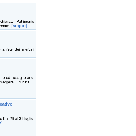
chiarato Patrimonio
[segue]
eativ...
lla rete dei mercati
rio ed accoglie arte,
ergere il turista ...
eativo
o Dal 26 al 31 luglio,
e]