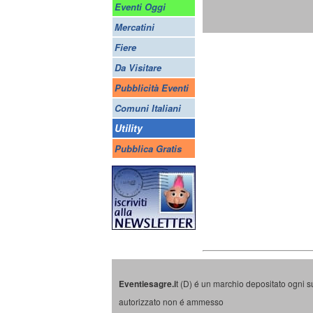
Eventi Oggi
Mercatini
Fiere
Da Visitare
Pubblicità Eventi
Comuni Italiani
Utility
Pubblica Gratis
Eventiesagre.i
t (D) é un marchio depositato ogni s
autorizzato non é ammesso