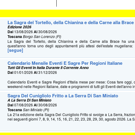
La Sagra del Tortello, della Chianina e della Carne alla Brace
Edizione 2026
Dal
13/08/2026
Al
30/08/2026
Toscana
Borgo San Lorenzo (FI)
La Sagra del Tortello, della Chianina e della Carne alla Brace ha u
quest'anno torna uno degli appuntamenti più attesi dell'estate mugellana: 
[segue]
Calendario Mensile Eventi E Sagre Per Regioni Italiane
Tutti Gli Eventi In Italia Durante Il Corrente Anno
Dal
01/01/2026
Al
31/12/2026
Calendario Eventi e Sagre Regioni d'Italia mese per mese: Cosa fare oggi, 
weekend nelle Regioni Italiane, date e programmi di tutti gli Eventi dell'anno in 
Sagra Del Cunigliolo Fritto a La Serra Di San Miniato
A La Serra Di San Miniato
Dal
07/08/2026
Al
30/08/2026
Toscana
San Miniato (PI)
La 21a edizione della Sagra Del Cunigliolo Fritto si svolge a La Serra, frazio
nei seguenti giorni 7, 8, 9, 14, 15, 16, 21, 22, 23, 28, 29, 30, agosto 2026. La S