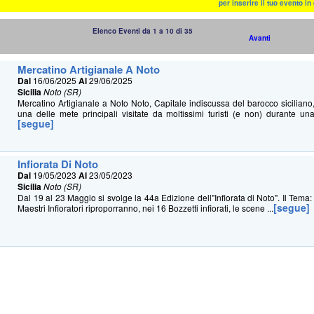
per inserire il tuo evento i
Elenco Eventi da 1 a 10 di 35
Avanti
Mercatino Artigianale A Noto
Dal
16/06/2025
Al
29/06/2025
Sicilia
Noto (SR)
Mercatino Artigianale a Noto Noto, Capitale indiscussa del barocco sicilian
una delle mete principali visitate da moltissimi turisti (e non) durante un
[segue]
Infiorata Di Noto
Dal
19/05/2023
Al
23/05/2023
Sicilia
Noto (SR)
Dal 19 al 23 Maggio si svolge la 44a Edizione dell"Infiorata di Noto". Il Tem
[segue]
Maestri Infioratori riproporranno, nei 16 Bozzetti infiorati, le scene ...