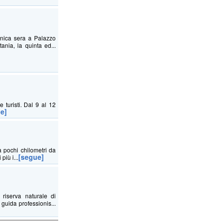
nica sera a Palazzo
nia, la quinta ed...
e turisti. Dal 9 al 12
e]
a pochi chilometri da
[segue]
iù i...
 riserva naturale di
guida professionis...