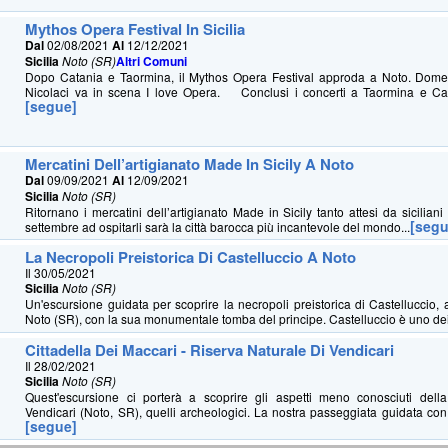
Mythos Opera Festival In Sicilia
Dal
02/08/2021
Al
12/12/2021
Sicilia
Noto (SR)
Altri Comuni
Dopo Catania e Taormina, il Mythos Opera Festival approda a Noto. Dome
Nicolaci va in scena I love Opera. Conclusi i concerti a Taormina e Cata
[segue]
Mercatini Dell’artigianato Made In Sicily A Noto
Dal
09/09/2021
Al
12/09/2021
Sicilia
Noto (SR)
Ritornano i mercatini dell’artigianato Made in Sicily tanto attesi da siciliani 
[segu
settembre ad ospitarli sarà la città barocca più incantevole del mondo...
La Necropoli Preistorica Di Castelluccio A Noto
Il 30/05/2021
Sicilia
Noto (SR)
Un'escursione guidata per scoprire la necropoli preistorica di Castelluccio, 
Noto (SR), con la sua monumentale tomba del principe. Castelluccio è uno dei p
Cittadella Dei Maccari - Riserva Naturale Di Vendicari
Il 28/02/2021
Sicilia
Noto (SR)
Quest'escursione ci porterà a scoprire gli aspetti meno conosciuti della
Vendicari (Noto, SR), quelli archeologici. La nostra passeggiata guidata con 
[segue]