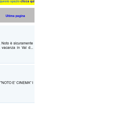
n questo spazio
clicca qui
Ultima pagina
o, Noto è sicuramente
a vacanza in Val d...
a: "NOTO E' CINEMA" I