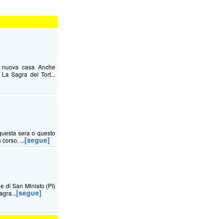
na nuova casa Anche
La Sagra del Tort...
questa sera o questo
[segue]
corso. ...
ne di San Miniato (PI)
[segue]
agra...