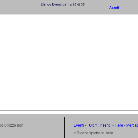
Elenco Eventi da 1 a 10 di 35
Avanti
uo utilizzo non
Eventi
-
Ultimi Inseriti
- Fiere
-
Mercat
e Ricette tipiche in Italia!