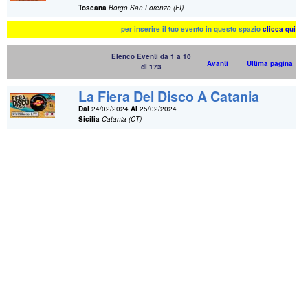
Toscana
Borgo San Lorenzo (FI)
per inserire il tuo evento in questo spazio
clicca qui
Elenco Eventi da 1 a 10
Avanti
Ultima pagina
di 173
La Fiera Del Disco A Catania
Dal
24/02/2024
Al
25/02/2024
Sicilia
Catania (CT)