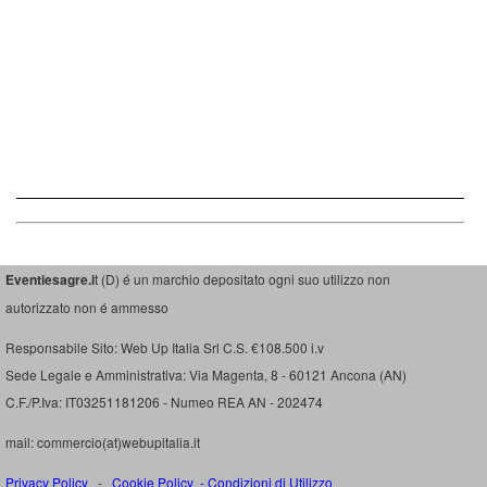
Eventiesagre.i
t (D) é un marchio depositato ogni suo utilizzo non
autorizzato non é ammesso
Responsabile Sito: Web Up Italia Srl C.S. €108.500 i.v
Sede Legale e Amministrativa: Via Magenta, 8 - 60121 Ancona (AN)
C.F./P.Iva: IT03251181206 - Numeo REA AN - 202474
mail: commercio(at)webupitalia.it
Privacy Policy
-
Cookie Policy
-
Condizioni di Utilizzo