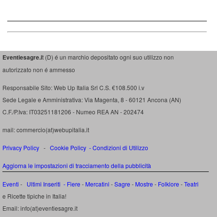
Eventiesagre.i
t (D) é un marchio depositato ogni suo utilizzo non
autorizzato non é ammesso
Responsabile Sito: Web Up Italia Srl C.S. €108.500 i.v
Sede Legale e Amministrativa: Via Magenta, 8 - 60121 Ancona (AN)
C.F./P.Iva: IT03251181206 - Numeo REA AN - 202474
mail: commercio(at)webupitalia.it
Privacy Policy
-
Cookie Policy
-
Condizioni di Utilizzo
Aggiorna le impostazioni di tracciamento della pubblicità
Eventi
-
Ultimi Inseriti
- Fiere
-
Mercatini
-
Sagre
-
Mostre
-
Folklore
-
Teatri
e Ricette tipiche in Italia!
Email: info(at)eventiesagre.it