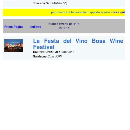
Toscana
San Miniato (PI)
per inserire il tuo evento in questo spazio
clicca qui
Elenco Eventi da 11 a
Prima Pagina
Indietro
13 di 13
La Festa del Vino Bosa Wine
Festival
Dal
09/06/2018
Al
10/06/2018
Sardegna
Bosa (OR)