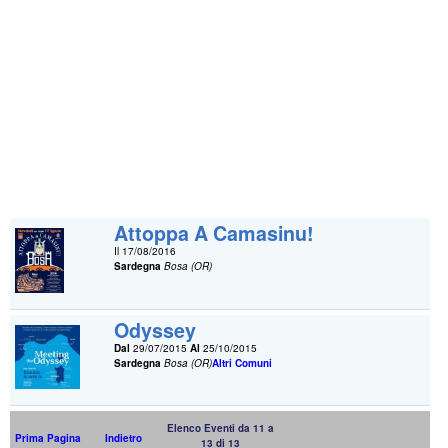
Attoppa A Camasinu!
Il 17/08/2016
Sardegna
Bosa (OR)
Odyssey
Dal
29/07/2015
Al
25/10/2015
Sardegna
Bosa (OR)
Altri Comuni
Elenco Eventi da 11 a
Prima Pagina
Indietro
13 di 13