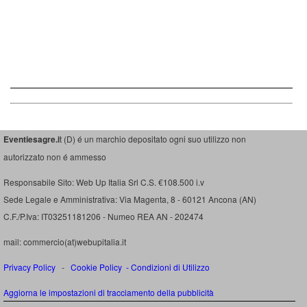
Eventiesagre.i
t (D) é un marchio depositato ogni suo utilizzo non
autorizzato non é ammesso
Responsabile Sito: Web Up Italia Srl C.S. €108.500 i.v
Sede Legale e Amministrativa: Via Magenta, 8 - 60121 Ancona (AN)
C.F./P.Iva: IT03251181206 - Numeo REA AN - 202474
mail: commercio(at)webupitalia.it
Privacy Policy
-
Cookie Policy
-
Condizioni di Utilizzo
Aggiorna le impostazioni di tracciamento della pubblicità