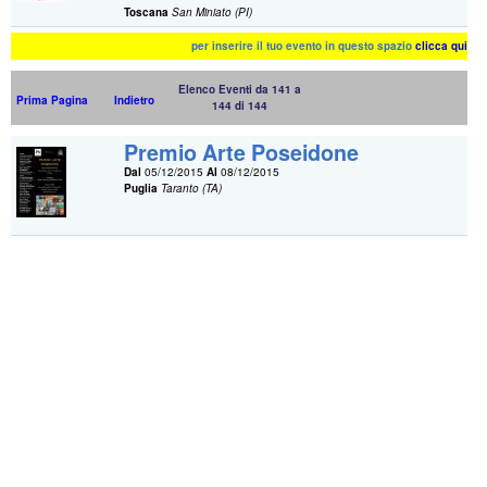
Toscana
San Miniato (PI)
per inserire il tuo evento in questo spazio
clicca qui
Elenco Eventi da 141 a
Prima Pagina
Indietro
144 di 144
Premio Arte Poseidone
Dal
05/12/2015
Al
08/12/2015
Puglia
Taranto (TA)