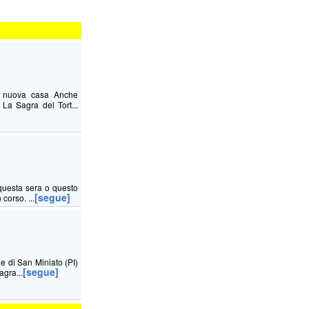
na nuova casa Anche
La Sagra del Tort...
questa sera o questo
[segue]
corso. ...
ne di San Miniato (PI)
[segue]
agra...