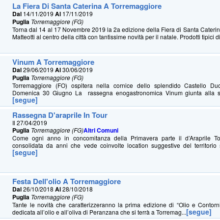
La Fiera Di Santa Caterina A Torremaggiore
Dal
14/11/2019
Al
17/11/2019
Puglia
Torremaggiore (FG)
Torna dal 14 al 17 Novembre 2019 la 2a edizione della Fiera di Santa Caterin
Matteotti al centro della città con tantissime novità per il natale. Prodotti tipici di 
Vinum A Torremaggiore
Dal
29/06/2019
Al
30/06/2019
Puglia
Torremaggiore (FG)
Torremaggiore (FO) ospitera nella cornice dello splendido Castello D
Domenica 30 Giugno La rassegna enogastronomica Vinum giunta alla se
[segue]
Rassegna D'araprile In Tour
Il 27/04/2019
Puglia
Torremaggiore (FG)
Altri Comuni
Come ogni anno in concomitanza della Primavera parte il d’Araprile 
consolidata da anni che vede coinvolte location suggestive del territorio 
[segue]
Festa Dell'olio A Torremaggiore
Dal
26/10/2018
Al
28/10/2018
Puglia
Torremaggiore (FG)
Tante le novità che caratterizzeranno la prima edizione di “Olio e Contorn
[segue]
dedicata all’olio e all’oliva di Peranzana che si terrà a Torremag...