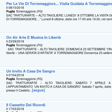
Per Le Vie Di Torremaggiore... Visita Guidata A Torremaggio
Il 08/10/2018
Puglia
Torremaggiore (FG)
SAC TRATTURARTE – ALTO TAVOLIERE: LUNEDI’ 8 OTTOBRE LA VISITA G
DI TORREMAGGIORE…” Lunedì 8 ottobre, dalle ore 17.00 alle 19.00, nel centr
On Air Arte E Musica In Libertà
Il 23/09/2018
Puglia
Torremaggiore (FG)
SAC TRATTURARTE – ALTO TAVOLIERE: DOMENICA 23 SETTEMBRE “ON AIR
libertà – UNA SERATA D’ARTISTA” A TORREMAGGIORE Domenica 23 settemb
Un Invito A Casa De Sangro
Il 07/04/2018
Puglia
Torremaggiore (FG)
SAC TRATTURARTE – ALTO TAVOLIERE: SABATO 7 APRILE A
L’APPUNTAMENTO ‘UN INVITO A CASA DE SANGRO’ Sabato 7 aprile, dalle or
[segue]
presso il Castello...
Il Cassetto Dei Ricordi
Il 17/03/2018