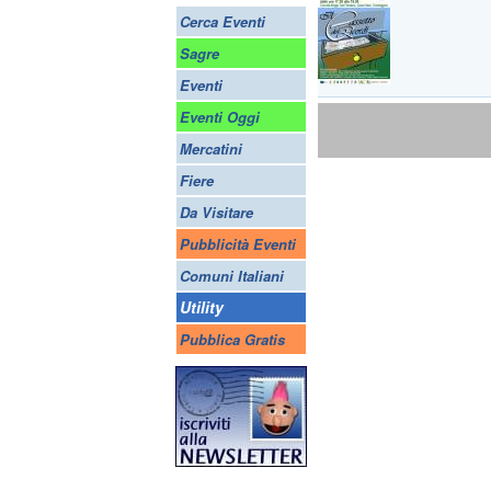
Cerca Eventi
Sagre
Eventi
Eventi Oggi
Mercatini
Fiere
Da Visitare
Pubblicità Eventi
Comuni Italiani
Utility
Pubblica Gratis