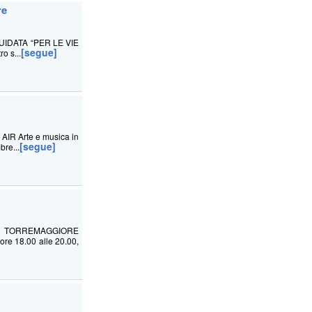
re
UIDATA “PER LE VIE
[segue]
o s...
 Arte e musica in
[segue]
re...
 TORREMAGGIORE
e 18.00 alle 20.00,