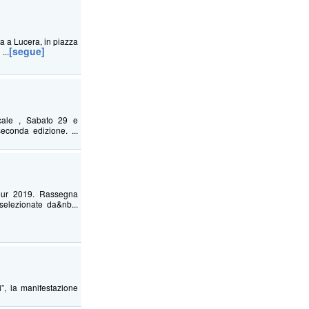
a a Lucera, in piazza
[segue]
...
ucale , Sabato 29 e
conda edizione. ...
Tour 2019. Rassegna
selezionate da&nb...
i”, la manifestazione