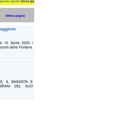
n questo spazio
clicca qui
Ultima pagina
maggiore
al 13 Aprile 2023 i
uochi della Fontana.
, IL BASSISTA E
 BRANI DEL SUO