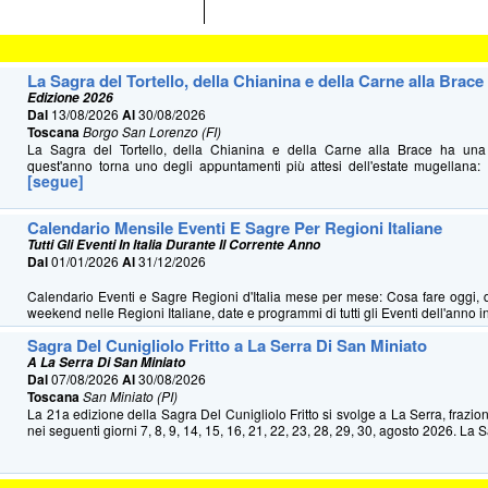
La Sagra del Tortello, della Chianina e della Carne alla Brace
Edizione 2026
Dal
13/08/2026
Al
30/08/2026
Toscana
Borgo San Lorenzo (FI)
La Sagra del Tortello, della Chianina e della Carne alla Brace ha u
quest'anno torna uno degli appuntamenti più attesi dell'estate mugellana: 
[segue]
Calendario Mensile Eventi E Sagre Per Regioni Italiane
Tutti Gli Eventi In Italia Durante Il Corrente Anno
Dal
01/01/2026
Al
31/12/2026
Calendario Eventi e Sagre Regioni d'Italia mese per mese: Cosa fare oggi, 
weekend nelle Regioni Italiane, date e programmi di tutti gli Eventi dell'anno in 
Sagra Del Cunigliolo Fritto a La Serra Di San Miniato
A La Serra Di San Miniato
Dal
07/08/2026
Al
30/08/2026
Toscana
San Miniato (PI)
La 21a edizione della Sagra Del Cunigliolo Fritto si svolge a La Serra, frazio
nei seguenti giorni 7, 8, 9, 14, 15, 16, 21, 22, 23, 28, 29, 30, agosto 2026. La S