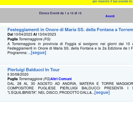
per inserire il tuo evento i
Elenco Eventi da 1 a 10 di 15
Avanti
Festeggiamenti in Onore di Maria SS. della Fontana a Torre
Dal
10/04/2023
Al
13/04/2023
Puglia
Torremaggiore (FG)
A Torremaggiore in provincia di Foggia si svolgono nei giorni dal 10 
Festeggiamenti in Onore di Maria SS. della Fontana e la 2a Edizione de I F
[segue]
Programma: ...
Pierluigi Balducci In Tour
Il 30/08/2020
Puglia
Torremaggiore (FG)
Altri Comuni
DAL 28 AL 30 AGOSTO AD ANDRIA, MATERA E TORRE MAGGIORE
COMPOSITORE PUGLIESE PIERLUIGI BALDUCCI PRESENTA I
[segue]
"L'EQUILIBRISTA". NEL DISCO, PRODOTTO DALL&...