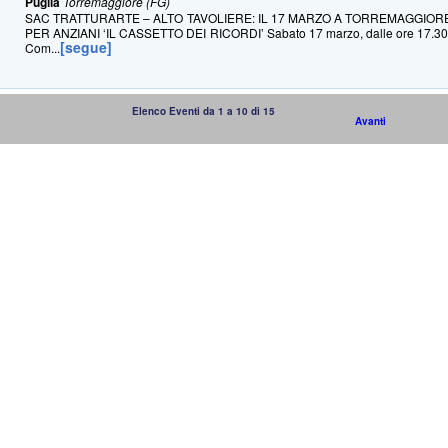
Puglia
Torremaggiore (FG)
SAC TRATTURARTE – ALTO TAVOLIERE: IL 17 MARZO A TORREMAGGIO
PER ANZIANI ‘IL CASSETTO DEI RICORDI’ Sabato 17 marzo, dalle ore 17.30 a
[segue]
Com...
Elenco Eventi da 1 a 10 di 15
Avanti