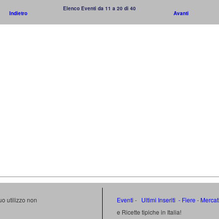
Elenco Eventi da 11 a 20 di 40
Indietro
Avanti
uo utilizzo non
Eventi
-
Ultimi Inseriti
- Fiere
-
Mercat
e Ricette tipiche in Italia!