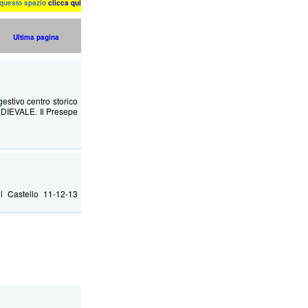
n questo spazio
clicca qui
Ultima pagina
estivo centro storico
DIEVALE. Il Presepe
 il Castello 11-12-13