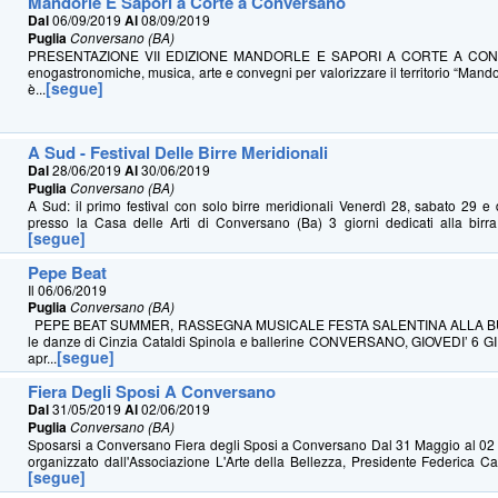
Mandorle E Sapori a Corte a Conversano
Dal
06/09/2019
Al
08/09/2019
Puglia
Conversano (BA)
PRESENTAZIONE VII EDIZIONE MANDORLE E SAPORI A CORTE A CON
enogastronomiche, musica, arte e convegni per valorizzare il territorio “Mando
[segue]
è...
A Sud - Festival Delle Birre Meridionali
Dal
28/06/2019
Al
30/06/2019
Puglia
Conversano (BA)
A Sud: il primo festival con solo birre meridionali Venerdì 28, sabato 29 
presso la Casa delle Arti di Conversano (Ba) 3 giorni dedicati alla birra 
[segue]
Pepe Beat
Il 06/06/2019
Puglia
Conversano (BA)
PEPE BEAT SUMMER, RASSEGNA MUSICALE FESTA SALENTINA ALLA BUA 
le danze di Cinzia Cataldi Spinola e ballerine CONVERSANO, GIOVEDI’ 6 
[segue]
apr...
Fiera Degli Sposi A Conversano
Dal
31/05/2019
Al
02/06/2019
Puglia
Conversano (BA)
Sposarsi a Conversano Fiera degli Sposi a Conversano Dal 31 Maggio al 0
organizzato dall'Associazione L'Arte della Bellezza, Presidente Federica Car
[segue]