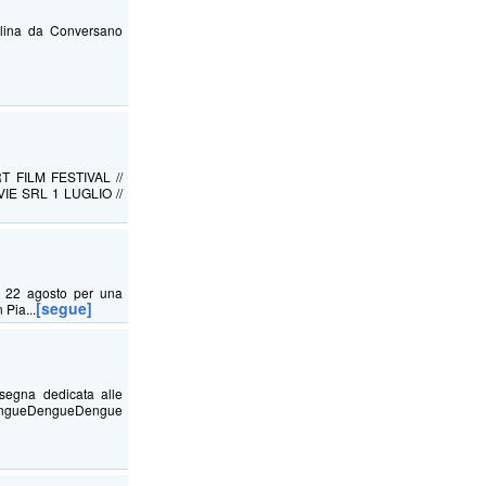
olina da Conversano
 FILM FESTIVAL //
IE SRL 1 LUGLIO //
a 22 agosto per una
[segue]
 Pia...
ssegna dedicata alle
DengueDengueDengue