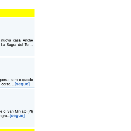
na nuova casa Anche
La Sagra del Tort...
questa sera o questo
[segue]
corso. ...
ne di San Miniato (PI)
[segue]
agra...