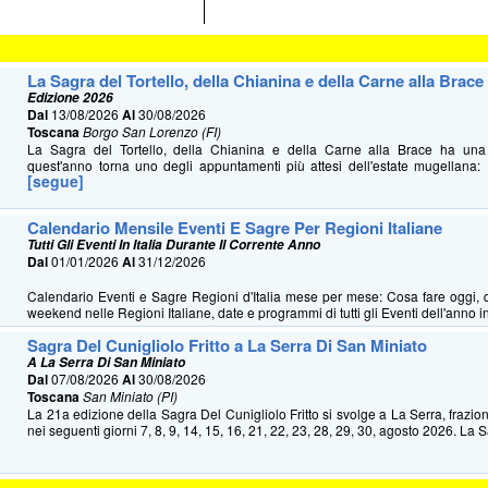
La Sagra del Tortello, della Chianina e della Carne alla Brace
Edizione 2026
Dal
13/08/2026
Al
30/08/2026
Toscana
Borgo San Lorenzo (FI)
La Sagra del Tortello, della Chianina e della Carne alla Brace ha u
quest'anno torna uno degli appuntamenti più attesi dell'estate mugellana: 
[segue]
Calendario Mensile Eventi E Sagre Per Regioni Italiane
Tutti Gli Eventi In Italia Durante Il Corrente Anno
Dal
01/01/2026
Al
31/12/2026
Calendario Eventi e Sagre Regioni d'Italia mese per mese: Cosa fare oggi, 
weekend nelle Regioni Italiane, date e programmi di tutti gli Eventi dell'anno in 
Sagra Del Cunigliolo Fritto a La Serra Di San Miniato
A La Serra Di San Miniato
Dal
07/08/2026
Al
30/08/2026
Toscana
San Miniato (PI)
La 21a edizione della Sagra Del Cunigliolo Fritto si svolge a La Serra, frazio
nei seguenti giorni 7, 8, 9, 14, 15, 16, 21, 22, 23, 28, 29, 30, agosto 2026. La S