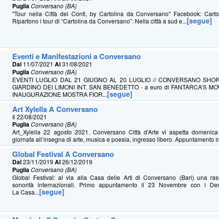
Puglia
Conversano (BA)
"Tour nella Città dei Conti, by Cartolina da Conversano" Facebook: Cart
[segue]
Ripartono i tour di “Cartolina da Conversano”. Nella città a sud e...
Eventi e Manifestazioni a Conversano
Dal
11/07/2021
Al
31/08/2021
Puglia
Conversano (BA)
EVENTI LUGLIO DAL 21 GIUGNO AL 20 LUGLIO // CONVERSANO SHORT
GIARDINO DEI LIMONI INT. SAN BENEDETTO - a euro di FANTARCA’S MOV
[segue]
INAUGURAZIONE MOSTRA FIOR...
Art Xylella A Conversano
Il 22/08/2021
Puglia
Conversano (BA)
Art_Xylella 22 agosto 2021. Conversano Città d’Arte vi aspetta domenic
giornata all’insegna di arte, musica e poesia, ingresso libero. Appuntamento in
Global Festival A Conversano
Dal
23/11/2019
Al
26/12/2019
Puglia
Conversano (BA)
Global Festival: al via alla Casa delle Arti di Conversano (Bari) una ra
sonorità internazionali. Primo appuntamento il 23 Novembre con i 
[segue]
La Casa...