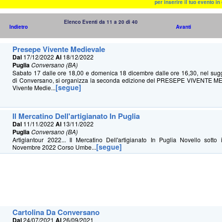
per inserire il tuo evento i
Elenco Eventi da 11 a 20 di 40
Indietro
Avanti
Presepe Vivente Medievale
Dal
17/12/2022
Al
18/12/2022
Puglia
Conversano (BA)
Sabato 17 dalle ore 18,00 e domenica 18 dicembre dalle ore 16,30, nel sugg
di Conversano, si organizza la seconda edizione del PRESEPE VIVENTE ME
[segue]
Vivente Medie...
Il Mercatino Dell'artigianato In Puglia
Dal
11/11/2022
Al
13/11/2022
Puglia
Conversano (BA)
Artigiantour 2022... Il Mercatino Dell'artigianato In Puglia Novello sotto
[segue]
Novembre 2022 Corso Umbe...
Cartolina Da Conversano
Dal
24/07/2021
Al
26/09/2021