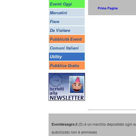
Eventi Oggi
Prima Pagina
Mercatini
Fiere
Da Visitare
Pubblicità Eventi
Comuni Italiani
Utility
Pubblica Gratis
Eventiesagre.i
t (D) é un marchio depositato ogni s
autorizzato non é ammesso