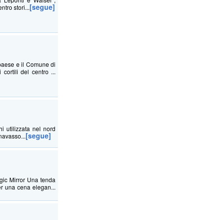
[segue]
tro stori...
paese e il Comune di
ortili del centro ...
i utilizzata nel nord
[segue]
navasso...
agic Mirror Una tenda
per una cena elegan...