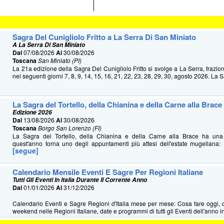
Sagra Del Cunigliolo Fritto a La Serra Di San Miniato
A La Serra Di San Miniato
Dal
07/08/2026
Al
30/08/2026
Toscana
San Miniato (PI)
La 21a edizione della Sagra Del Cunigliolo Fritto si svolge a La Serra, frazio
nei seguenti giorni 7, 8, 9, 14, 15, 16, 21, 22, 23, 28, 29, 30, agosto 2026. La S
La Sagra del Tortello, della Chianina e della Carne alla Brace
Edizione 2026
Dal
13/08/2026
Al
30/08/2026
Toscana
Borgo San Lorenzo (FI)
La Sagra del Tortello, della Chianina e della Carne alla Brace ha u
quest'anno torna uno degli appuntamenti più attesi dell'estate mugellana: 
[segue]
Calendario Mensile Eventi E Sagre Per Regioni Italiane
Tutti Gli Eventi In Italia Durante Il Corrente Anno
Dal
01/01/2026
Al
31/12/2026
Calendario Eventi e Sagre Regioni d'Italia mese per mese: Cosa fare oggi, 
weekend nelle Regioni Italiane, date e programmi di tutti gli Eventi dell'anno in 