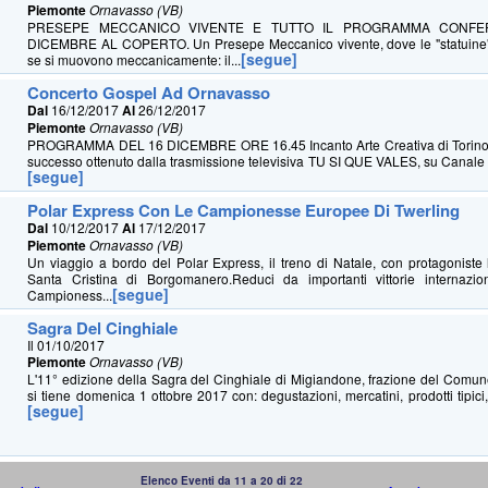
Piemonte
Ornavasso (VB)
PRESEPE MECCANICO VIVENTE E TUTTO IL PROGRAMMA CONFE
DICEMBRE AL COPERTO. Un Presepe Meccanico vivente, dove le "statuin
[segue]
se si muovono meccanicamente: il...
Concerto Gospel Ad Ornavasso
Dal
16/12/2017
Al
26/12/2017
Piemonte
Ornavasso (VB)
PROGRAMMA DEL 16 DICEMBRE ORE 16.45 Incanto Arte Creativa di Torino,
successo ottenuto dalla trasmissione televisiva TU SI QUE VALES, su Canale 5,
[segue]
Polar Express Con Le Campionesse Europee Di Twerling
Dal
10/12/2017
Al
17/12/2017
Piemonte
Ornavasso (VB)
Un viaggio a bordo del Polar Express, il treno di Natale, con protagoniste l
Santa Cristina di Borgomanero.Reduci da importanti vittorie internazion
[segue]
Campioness...
Sagra Del Cinghiale
Il 01/10/2017
Piemonte
Ornavasso (VB)
L'11° edizione della Sagra del Cinghiale di Migiandone, frazione del Comun
si tiene domenica 1 ottobre 2017 con: degustazioni, mercatini, prodotti tipici
[segue]
Elenco Eventi da 11 a 20 di 22