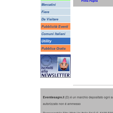
Prima Pagina
Mercatini
Fiere
Da Visitare
Pubblicità Eventi
Comuni Italiani
Utility
Pubblica Gratis
Eventiesagre.i
t (D) é un marchio depositato ogni s
autorizzato non é ammesso
Responsabile Sito: Web Up Italia Srl C.S. €108.500 