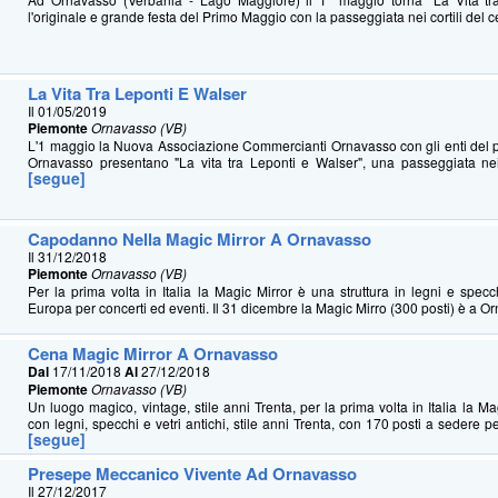
l'originale e grande festa del Primo Maggio con la passeggiata nei cortili del cen
La Vita Tra Leponti E Walser
Il 01/05/2019
Piemonte
Ornavasso (VB)
L'1 maggio la Nuova Associazione Commercianti Ornavasso con gli enti del 
Ornavasso presentano "La vita tra Leponti e Walser", una passeggiata nei c
[segue]
Capodanno Nella Magic Mirror A Ornavasso
Il 31/12/2018
Piemonte
Ornavasso (VB)
Per la prima volta in Italia la Magic Mirror è una struttura in legni e specch
Europa per concerti ed eventi. Il 31 dicembre la Magic Mirro (300 posti) è a Or
Cena Magic Mirror A Ornavasso
Dal
17/11/2018
Al
27/12/2018
Piemonte
Ornavasso (VB)
Un luogo magico, vintage, stile anni Trenta, per la prima volta in Italia la M
con legni, specchi e vetri antichi, stile anni Trenta, con 170 posti a sedere 
[segue]
Presepe Meccanico Vivente Ad Ornavasso
Il 27/12/2017