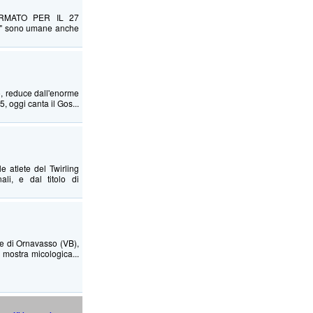
RMATO PER IL 27
e" sono umane anche
 reduce dall'enorme
 oggi canta il Gos...
e atlete del Twirling
ali, e dal titolo di
e di Ornavasso (VB),
, mostra micologica...