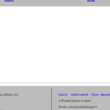
Indietro
Avanti
uo utilizzo non
Eventi
-
Ultimi Inseriti
- Fiere
-
Mercat
e Ricette tipiche in Italia!
Email: info(at)eventiesagre.it
i.v