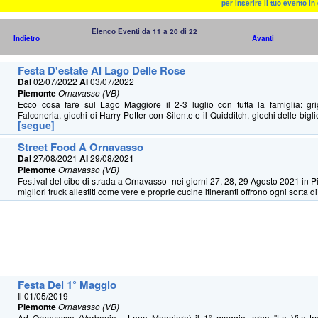
per inserire il tuo evento i
Elenco Eventi da 11 a 20 di 22
Indietro
Avanti
Festa D'estate Al Lago Delle Rose
Dal
02/07/2022
Al
03/07/2022
Piemonte
Ornavasso (VB)
Ecco cosa fare sul Lago Maggiore il 2-3 luglio con tutta la famiglia: grigli
Falconeria, giochi di Harry Potter con Silente e il Quidditch, giochi delle biglie
[segue]
Street Food A Ornavasso
Dal
27/08/2021
Al
29/08/2021
Piemonte
Ornavasso (VB)
Festival del cibo di strada a Ornavasso nei giorni 27, 28, 29 Agosto 2021 in P
migliori truck allestiti come vere e proprie cucine itineranti offrono ogni sorta di 
Festa Del 1° Maggio
Il 01/05/2019
Piemonte
Ornavasso (VB)
Ad Ornavasso (Verbania - Lago Maggiore) il 1° maggio torna "La Vita tra