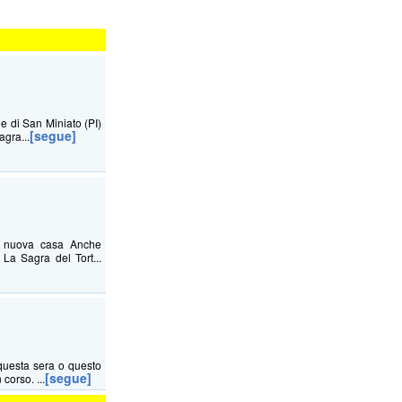
ne di San Miniato (PI)
[segue]
agra...
na nuova casa Anche
La Sagra del Tort...
questa sera o questo
[segue]
corso. ...