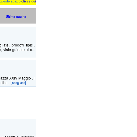
n questo spazio
clicca qui
Ultima pagina
ate, prodotti tipici,
, viste guidate ai c...
iazza XXIV Maggio , i
[segue]
cibo...
 Leponti e Walser",