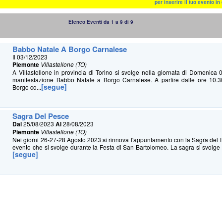
per inserire il tuo evento i
Elenco Eventi da 1 a 9 di 9
Babbo Natale A Borgo Carnalese
Il 03/12/2023
Piemonte
Villastellone (TO)
A Villastellone in provincia di Torino si svolge nella giornata di Domenic
manifestazione Babbo Natale a Borgo Carnalese. A partire dalle ore 10.3
[segue]
Borgo co...
Sagra Del Pesce
Dal
25/08/2023
Al
28/08/2023
Piemonte
Villastellone (TO)
Nei giorni 26-27-28 Agosto 2023 si rinnova l'appuntamento con la Sagra del P
evento che si svolge durante la Festa di San Bartolomeo. La sagra si svolge i
[segue]