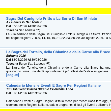
Sagra Del Cunigliolo Fritto a La Serra Di San Miniato
A La Serra Di San Miniato
Dal
07/08/2026
Al
30/08/2026
Toscana
San Miniato (PI)
La 21a edizione della Sagra Del Cunigliolo Fritto si svolge a La Serra, frazio
nei seguenti giorni 7, 8, 9, 14, 15, 16, 21, 22, 23, 28, 29, 30, agosto 2026. La S
La Sagra del Tortello, della Chianina e della Carne alla Brace
Edizione 2026
Dal
13/08/2026
Al
30/08/2026
Toscana
Borgo San Lorenzo (FI)
La Sagra del Tortello, della Chianina e della Carne alla Brace ha u
quest'anno torna uno degli appuntamenti più attesi dell'estate mugellana: 
[segue]
Calendario Mensile Eventi E Sagre Per Regioni Italiane
Tutti Gli Eventi In Italia Durante Il Corrente Anno
Dal
01/01/2026
Al
31/12/2026
Calendario Eventi e Sagre Regioni d'Italia mese per mese: Cosa fare oggi, 
weekend nelle Regioni Italiane, date e programmi di tutti gli Eventi dell'anno in 