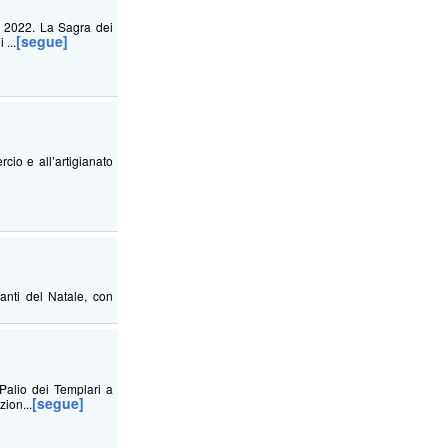
io 2022. La Sagra dei
[segue]
 ...
cio e all’artigianato
manti del Natale, con
Palio dei Templari a
[segue]
zion...