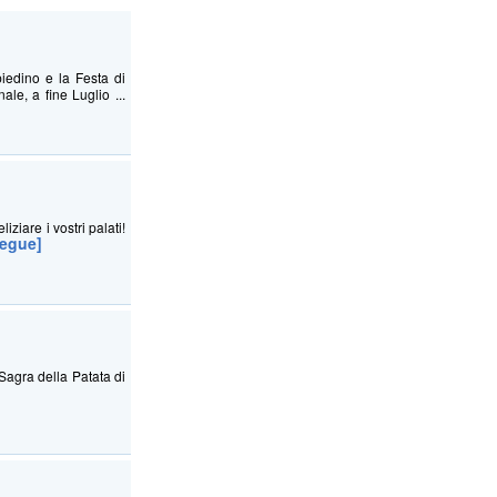
iedino e la Festa di
le, a fine Luglio ...
ziare i vostri palati!
segue]
Sagra della Patata di