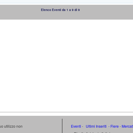
Elenco Eventi da 1 a 9 di 9
uo utilizzo non
Eventi
-
Ultimi Inseriti
- Fiere
-
Mercat