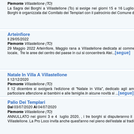
Piemonte
Villastellone (TO)
La Sagra dei Borghi a Villastellone (To) si svolge nei giorni 15 e 16 Lugl
Borghi è organizzata dal Comitato dei Templari con il patrocinio del Comune di
Arteinfiore
Il 29/05/2022
Piemonte
Villastellone (TO)
29 Maggio 2022 Arteinfiore, Maggio rana a Villastellone dedicata al commer
[segue]
locale, Tre le aree del centro del paese in cui si concentrerà Atei...
Natale In Villa A Villastellone
Il 12/12/2020
Piemonte
Villastellone (TO)
Il 12 dicembre si svolgerà l'edizione di "Natale in Villa", dedicato agli a
[segue]
particolare attenzione ai bambini e alle famiglie.In alcune novità si ...
Palio Dei Templari
Dal
03/07/2020
Al
04/07/2020
Piemonte
Villastellone (TO)
ANNULLATO nei giorni 3 e 4 luglio 2020, , i tre borghi si disputeranno il 
Villastellone. La Pro Loco invita anche quest'anno nel pieno dell'estate al tradi