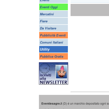
Eventi Oggi
Mercatini
Fiere
Da Visitare
Pubblicità Eventi
Comuni Italiani
Utility
Pubblica Gratis
Eventiesagre.i
t (D) é un marchio depositato ogni s