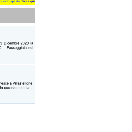
n questo spazio
clicca qui
a 03 Dicembre 2023 la
0: - Passeggiata nel
esce a Villastellone,
n occasione della ...