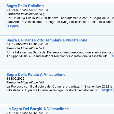
Sagra Dello Spiedino
Dal
21/07/2023
Al
24/07/2023
Piemonte
Villastellone (TO)
Dal 22 al 24 Luglio 2023 si rinnova l'appuntamento con la Sagra dello Sp
Sant'Anna a Villastellone. La sagra si svolge in occasione della festa patrona
[segue]
Sagra Del Panzerotto Templare a Villastellone
Dal
17/06/2023
Al
18/06/2023
Piemonte
Villastellone (TO)
Torna l'attesissima Sagra del Panzerotto Templare, dopo due anni di stop, a deli
[
Il gruppo Musici e Sbandieratori “I Templari” di Villastellone vi aspetta tutti ...
Sagra Della Patata A Villastellone
Il 18/09/2022
Piemonte
Villastellone (TO)
La Pro Loco,con il patrocinio del Comune, organizza il 18 settembre 2022 la 
[segue]
Villastellone. In piazza Libertà verrà organizzato il mercato dei pro...
La Sagra Dei Borghi A Villastellone
Dal
15/07/2022
Al
16/07/2022