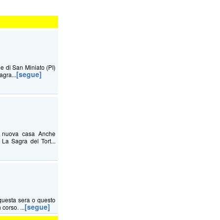
ne di San Miniato (PI)
[segue]
agra...
na nuova casa Anche
La Sagra del Tort...
questa sera o questo
[segue]
corso. ...