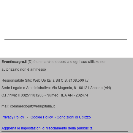
Eventiesagre.i
t (D) é un marchio depositato ogni suo utilizzo non
autorizzato non é ammesso
Responsabile Sito: Web Up Italia Srl C.S. €108.500 i.v
Sede Legale e Amministrativa: Via Magenta, 8 - 60121 Ancona (AN)
C.F./P.Iva: IT03251181206 - Numeo REA AN - 202474
mail: commercio(at)webupitalia.it
Privacy Policy
-
Cookie Policy
-
Condizioni di Utilizzo
Aggiorna le impostazioni di tracciamento della pubblicità