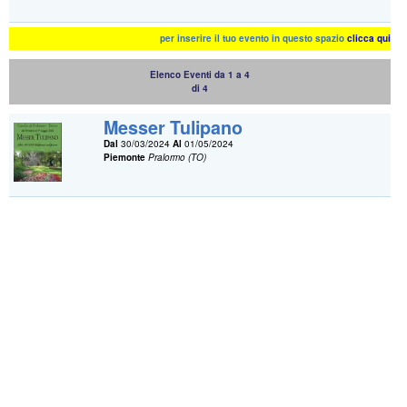
per inserire il tuo evento in questo spazio
clicca qui
Elenco Eventi da 1 a 4
di 4
Messer Tulipano
Dal
30/03/2024
Al
01/05/2024
Piemonte
Pralormo (TO)