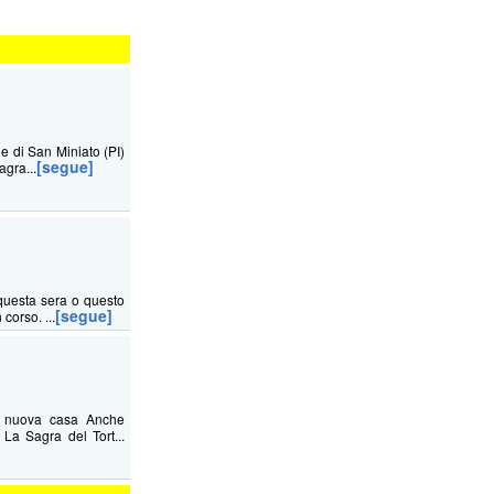
ne di San Miniato (PI)
[segue]
agra...
questa sera o questo
[segue]
corso. ...
na nuova casa Anche
La Sagra del Tort...