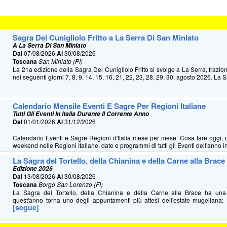
Sagra Del Cunigliolo Fritto a La Serra Di San Miniato
A La Serra Di San Miniato
Dal
07/08/2026
Al
30/08/2026
Toscana
San Miniato (PI)
La 21a edizione della Sagra Del Cunigliolo Fritto si svolge a La Serra, frazio
nei seguenti giorni 7, 8, 9, 14, 15, 16, 21, 22, 23, 28, 29, 30, agosto 2026. La S
Calendario Mensile Eventi E Sagre Per Regioni Italiane
Tutti Gli Eventi In Italia Durante Il Corrente Anno
Dal
01/01/2026
Al
31/12/2026
Calendario Eventi e Sagre Regioni d'Italia mese per mese: Cosa fare oggi, 
weekend nelle Regioni Italiane, date e programmi di tutti gli Eventi dell'anno in 
La Sagra del Tortello, della Chianina e della Carne alla Brace
Edizione 2026
Dal
13/08/2026
Al
30/08/2026
Toscana
Borgo San Lorenzo (FI)
La Sagra del Tortello, della Chianina e della Carne alla Brace ha u
quest'anno torna uno degli appuntamenti più attesi dell'estate mugellana: 
[segue]