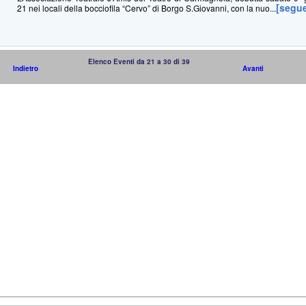
[segu
21 nei locali della bocciofila “Cervo” di Borgo S.Giovanni, con la nuo...
Elenco Eventi da 21 a 30 di 39
Indietro
Avanti