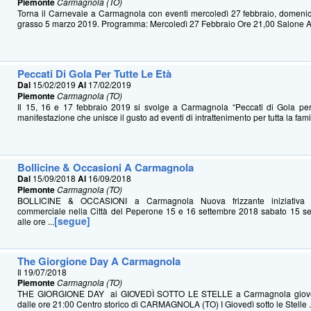
Piemonte
Carmagnola (TO)
Torna il Carnevale a Carmagnola con eventi mercoledì 27 febbraio, domeni
grasso 5 marzo 2019. Programma: Mercoledì 27 Febbraio Ore 21,00 Salone Ant
Peccati Di Gola Per Tutte Le Età
Dal
15/02/2019
Al
17/02/2019
Piemonte
Carmagnola (TO)
Il 15, 16 e 17 febbraio 2019 si svolge a Carmagnola “Peccati di Gola per 
manifestazione che unisce il gusto ad eventi di intrattenimento per tutta la famigl
Bollicine & Occasioni A Carmagnola
Dal
15/09/2018
Al
16/09/2018
Piemonte
Carmagnola (TO)
BOLLICINE & OCCASIONI a Carmagnola Nuova frizzante iniziativa 
commerciale nella Città del Peperone 15 e 16 settembre 2018 sabato 15 se
[segue]
alle ore ...
The Giorgione Day A Carmagnola
Il 19/07/2018
Piemonte
Carmagnola (TO)
THE GIORGIONE DAY ai GIOVEDÌ SOTTO LE STELLE a Carmagnola gioved
dalle ore 21:00 Centro storico di CARMAGNOLA (TO) I Giovedì sotto le Stelle .