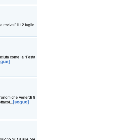
a revival” il 12 luglio
sciuta come la “Festa
egue]
tronomiche Venerdì 8
[segue]
tacol...
giugno 2018 alle ore