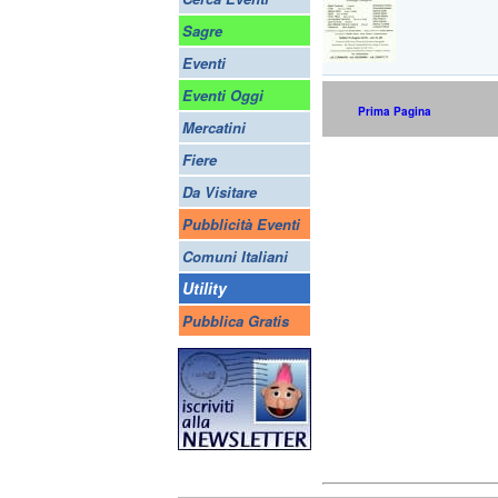
Sagre
Eventi
Eventi Oggi
Prima Pagina
Mercatini
Fiere
Da Visitare
Pubblicità Eventi
Comuni Italiani
Utility
Pubblica Gratis