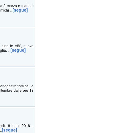
ca 3 marzo e martedì
[segue]
ichi ...
tutte le età”, nuova
[segue]
ia. ...
enogastronomica e
ttembre dalle ore 18
ì 19 luglio 2018 –
[segue]
..