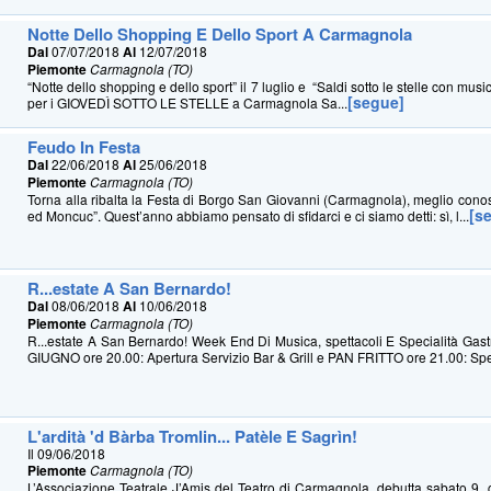
Notte Dello Shopping E Dello Sport A Carmagnola
Dal
07/07/2018
Al
12/07/2018
Piemonte
Carmagnola (TO)
“Notte dello shopping e dello sport” il 7 luglio e “Saldi sotto le stelle con music
[segue]
per i GIOVEDÌ SOTTO LE STELLE a Carmagnola Sa...
Feudo In Festa
Dal
22/06/2018
Al
25/06/2018
Piemonte
Carmagnola (TO)
Torna alla ribalta la Festa di Borgo San Giovanni (Carmagnola), meglio cono
[s
ed Moncuc”. Quest’anno abbiamo pensato di sfidarci e ci siamo detti: sì, l...
R...estate A San Bernardo!
Dal
08/06/2018
Al
10/06/2018
Piemonte
Carmagnola (TO)
R...estate A San Bernardo! Week End Di Musica, spettacoli E Specialità Gas
GIUGNO ore 20.00: Apertura Servizio Bar & Grill e PAN FRITTO ore 21.00: Spet
L'ardità 'd Bàrba Tromlin... Patèle E Sagrìn!
Il 09/06/2018
Piemonte
Carmagnola (TO)
L’Associazione Teatrale J’Amis del Teatro di Carmagnola, debutta sabato 9 