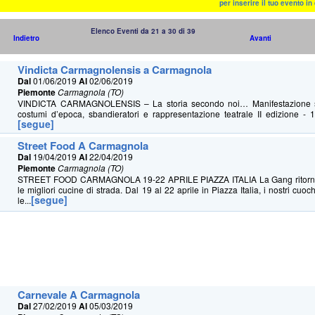
per inserire il tuo evento i
Elenco Eventi da 21 a 30 di 39
Indietro
Avanti
Vindicta Carmagnolensis a Carmagnola
Dal
01/06/2019
Al
02/06/2019
Piemonte
Carmagnola (TO)
VINDICTA CARMAGNOLENSIS – La storia secondo noi… Manifestazione sto
costumi d’epoca, sbandieratori e rappresentazione teatrale II edizione - 
[segue]
Street Food A Carmagnola
Dal
19/04/2019
Al
22/04/2019
Piemonte
Carmagnola (TO)
STREET FOOD CARMAGNOLA 19-22 APRILE PIAZZA ITALIA La Gang ritorn
le migliori cucine di strada. Dal 19 al 22 aprile in Piazza Italia, i nostri cuoch
[segue]
le...
Carnevale A Carmagnola
Dal
27/02/2019
Al
05/03/2019