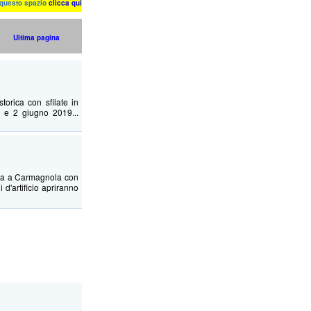
n questo spazio
clicca qui
Ultima pagina
rica con sfilate in
1 e 2 giugno 2019...
a a Carmagnola con
i d'artificio apriranno